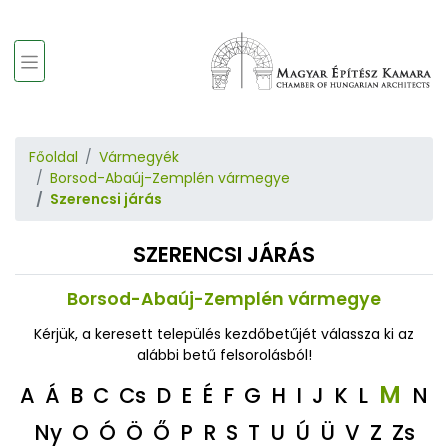
Főoldal
Vármegyék
Borsod-Abaúj-Zemplén vármegye
Szerencsi járás
SZERENCSI JÁRÁS
Borsod-Abaúj-Zemplén vármegye
Kérjük, a keresett település kezdőbetűjét válassza ki az
alábbi betű felsorolásból!
M
A
Á
B
C
Cs
D
E
É
F
G
H
I
J
K
L
N
Ny
O
Ó
Ö
Ő
P
R
S
T
U
Ú
Ü
V
Z
Zs