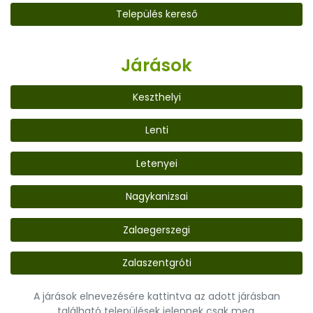
Település kereső
Járások
Keszthelyi
Lenti
Letenyei
Nagykanizsai
Zalaegerszegi
Zalaszentgróti
A járások elnevezésére kattintva az adott járásban
található települések jelennek csak meg.