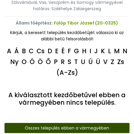
Szlovéniával, Vas, Veszprém és Somogy vármegyével
határos. Székhelye Zalaegerszeg
Állami főépítész:
Fülöp Tibor József (20-0325)
Kérjük, a keresett település kezdőbetűjét válassza ki az
alábbi betű felsorolásból!
A
Á
B
C
Cs
D
E
É
F
G
H
I
J
K
L
M
N
Ny
O
Ó
Ö
Ő
P
R
S
T
U
Ú
Ü
V
Z
Zs
(A-Zs)
A kiválasztott kezdőbetűvel ebben a
vármegyében nincs település.
Összes település ebben a vármegyében