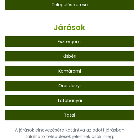
Település kereső
Járások
Esztergomi
Kisbéri
Komáromi
Oroszlányi
Tatabányai
Tatai
A járások elnevezésére kattintva az adott járásban
található települések jelennek csak meg.