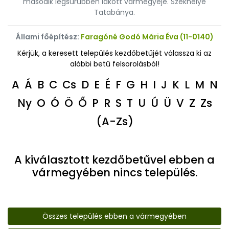
második legsűrűbben lakott vármegyéje. Székhelye
Tatabánya.
Állami főépítész:
Faragóné Godó Mária Éva (11-0140)
Kérjük, a keresett település kezdőbetűjét válassza ki az
alábbi betű felsorolásból!
A
Á
B
C
Cs
D
E
É
F
G
H
I
J
K
L
M
N
Ny
O
Ó
Ö
Ő
P
R
S
T
U
Ú
Ü
V
Z
Zs
(A-Zs)
A kiválasztott kezdőbetűvel ebben a
vármegyében nincs település.
Összes település ebben a vármegyében