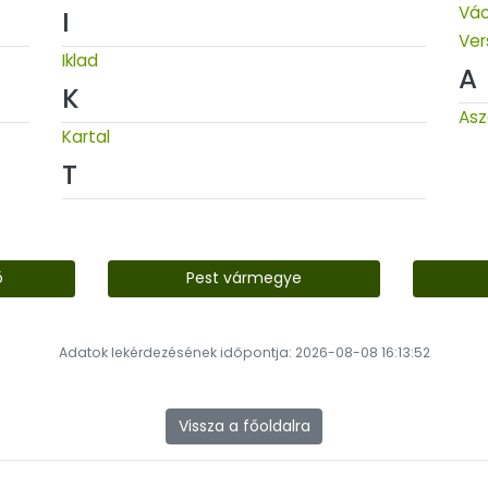
Vác
I
Ver
Iklad
A
K
As
Kartal
T
ő
Pest vármegye
Adatok lekérdezésének időpontja: 2026-08-08 16:13:52
Vissza a főoldalra