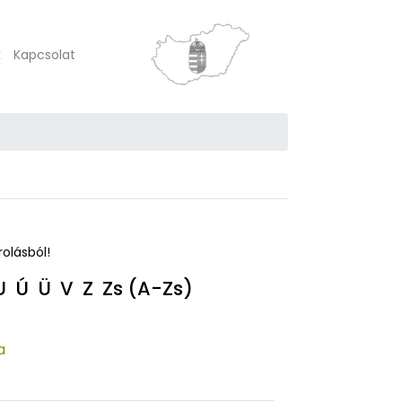
k
Kapcsolat
rolásból!
U
Ú
Ü
V
Z
Zs
(A-Zs)
a