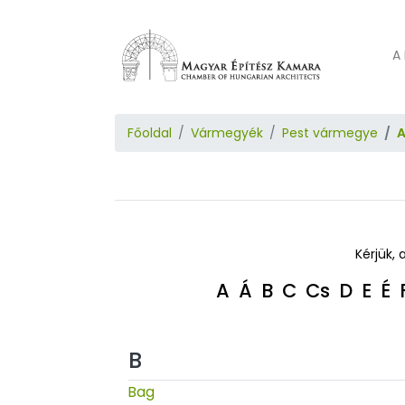
A 
Főoldal
Vármegyék
Pest vármegye
A
Kérjük, 
A
Á
B
C
Cs
D
E
É
B
Bag