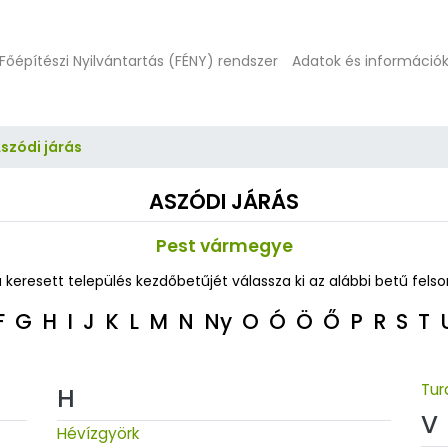
Főépítészi Nyilvántartás (FÉNY) rendszer
Adatok és információ
szódi járás
ASZÓDI JÁRÁS
Pest vármegye
a keresett település kezdőbetűjét válassza ki az alábbi betű felso
F
G
H
I
J
K
L
M
N
Ny
O
Ó
Ö
Ő
P
R
S
T
Tur
H
V
Hévízgyörk