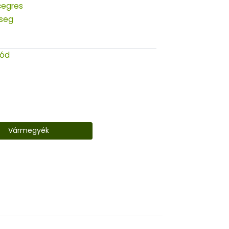
egres
seg
zód
Vármegyék