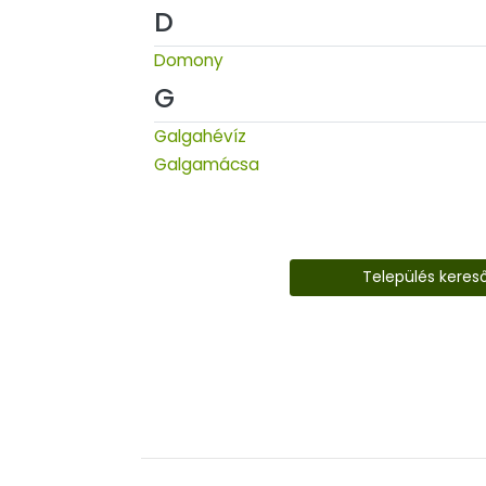
D
Domony
G
Galgahévíz
Galgamácsa
Település keres