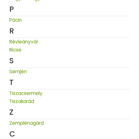
P
Pácin
R
Révleányvár
Ricse
S
Semjén
T
Tiszacsermely
Tiszakarád
Z
Zemplénagárd
C