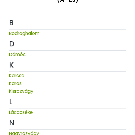
B
Bodroghalom
D
Dámóc
K
Karcsa
Karos
Kisrozvágy
L
Lácacséke
N
Nagyrozvágy