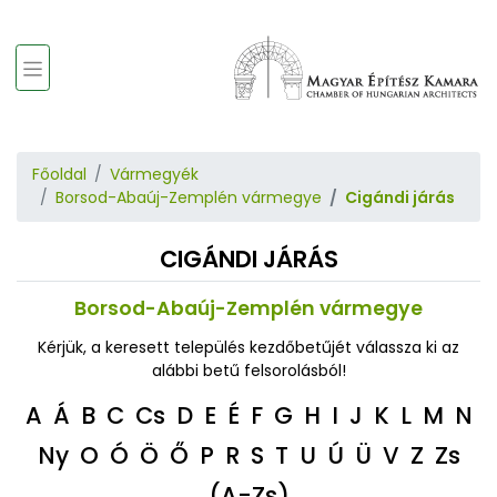
Főoldal
Vármegyék
Borsod-Abaúj-Zemplén vármegye
Cigándi járás
CIGÁNDI JÁRÁS
Borsod-Abaúj-Zemplén vármegye
Kérjük, a keresett település kezdőbetűjét válassza ki az
alábbi betű felsorolásból!
A
Á
B
C
Cs
D
E
É
F
G
H
I
J
K
L
M
N
Ny
O
Ó
Ö
Ő
P
R
S
T
U
Ú
Ü
V
Z
Zs
(A-Zs)