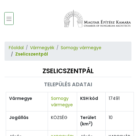
Főoldal
Vármegyék
Somogy vármegye
Zselicszentpál
ZSELICSZENTPÁL
TELEPÜLÉS ADATAI
Vármegye
Somogy
KSH kód
17491
vármegye
Jogállás
KÖZSÉG
Terület
10
2
(km
)