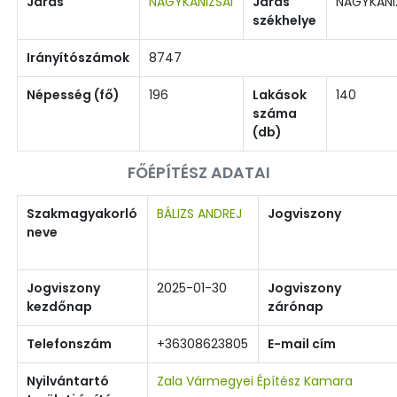
Járás
NAGYKANIZSAI
Járás
NAGYKANI
székhelye
Irányítószámok
8747
Népesség (fő)
196
Lakások
140
száma
(db)
FŐÉPÍTÉSZ ADATAI
Szakmagyakorló
BÁLIZS ANDREJ
Jogviszony
neve
Jogviszony
2025-01-30
Jogviszony
kezdőnap
zárónap
Telefonszám
+36308623805
E-mail cím
Nyilvántartó
Zala Vármegyei Építész Kamara