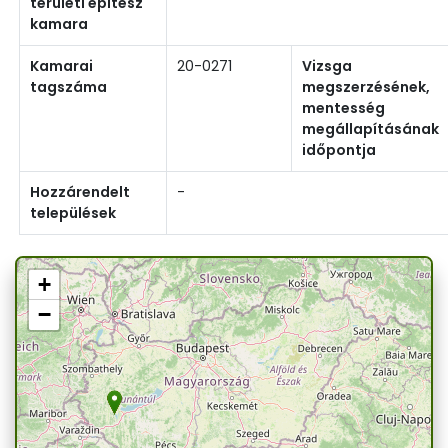
területi építész
kamara
Kamarai
20-0271
Vizsga
tagszáma
megszerzésének,
mentesség
megállapításának
időpontja
Hozzárendelt
-
települések
+
−