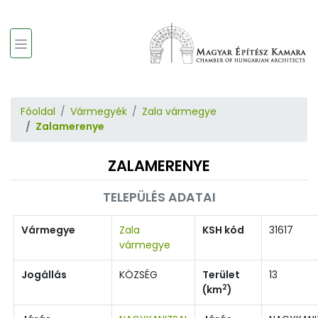
Főoldal
Vármegyék
Zala vármegye
Zalamerenye
ZALAMERENYE
TELEPÜLÉS ADATAI
Vármegye
Zala
KSH kód
31617
vármegye
Jogállás
KÖZSÉG
Terület
13
2
(km
)