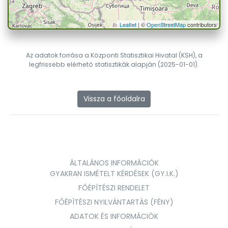
Leaflet
| ©
OpenStreetMap
contributors
Az adatok forrása a Központi Statisztikai Hivatal (KSH), a
legfrissebb elérhető statisztikák alapján (2025-01-01).
Vissza a főoldalra
ÁLTALÁNOS INFORMÁCIÓK
GYAKRAN ISMÉTELT KÉRDÉSEK (GY.I.K.)
FŐÉPÍTÉSZI RENDELET
FŐÉPÍTÉSZI NYILVÁNTARTÁS (FÉNY)
ADATOK ÉS INFORMÁCIÓK