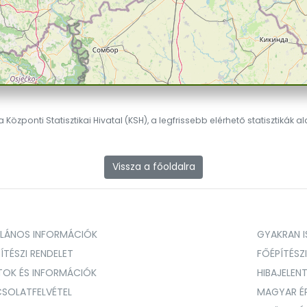
 Központi Statisztikai Hivatal (KSH), a legfrissebb elérhető statisztikák a
Vissza a főoldalra
ALÁNOS INFORMÁCIÓK
GYAKRAN IS
ÍTÉSZI RENDELET
FŐÉPÍTÉSZ
TOK ÉS INFORMÁCIÓK
HIBAJELEN
SOLATFELVÉTEL
MAGYAR É