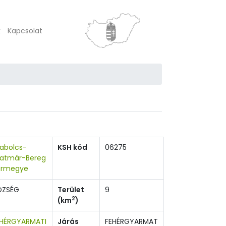
k
Kapcsolat
abolcs-
KSH kód
06275
zatmár-Bereg
ármegye
ÖZSÉG
Terület
9
2
(km
)
EHÉRGYARMATI
Járás
FEHÉRGYARMAT