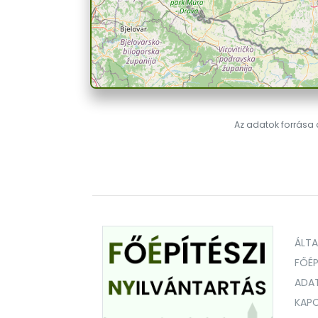
Az adatok forrása a
ÁLT
FŐÉP
ADA
KAPC