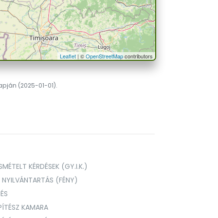
Leaflet
| ©
OpenStreetMap
contributors
lapján (2025-01-01).
MÉTELT KÉRDÉSEK (GY.I.K.)
I NYILVÁNTARTÁS (FÉNY)
TÉS
PÍTÉSZ KAMARA