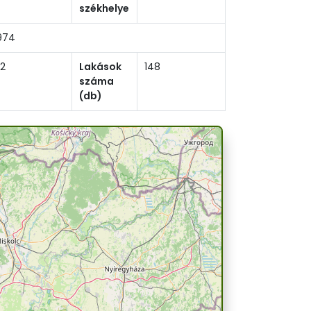
székhelye
974
2
Lakások
148
száma
(db)