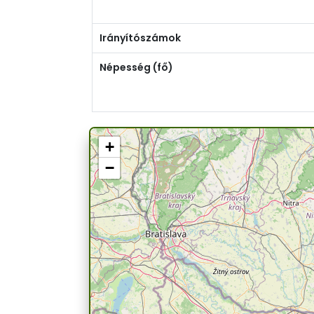
Irányítószámok
Népesség (fő)
+
−