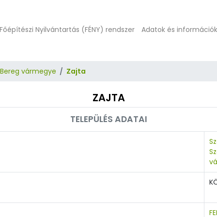
Főépítészi Nyilvántartás (FÉNY) rendszer
Adatok és információ
-Bereg vármegye
Zajta
ZAJTA
TELEPÜLÉS ADATAI
Sz
S
v
K
F