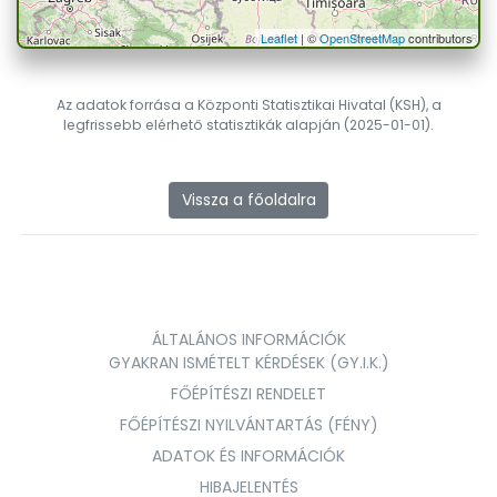
Leaflet
| ©
OpenStreetMap
contributors
Az adatok forrása a Központi Statisztikai Hivatal (KSH), a
legfrissebb elérhető statisztikák alapján (2025-01-01).
Vissza a főoldalra
ÁLTALÁNOS INFORMÁCIÓK
GYAKRAN ISMÉTELT KÉRDÉSEK (GY.I.K.)
FŐÉPÍTÉSZI RENDELET
FŐÉPÍTÉSZI NYILVÁNTARTÁS (FÉNY)
ADATOK ÉS INFORMÁCIÓK
HIBAJELENTÉS