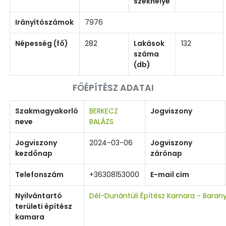
székhelye
Irányítószámok
7976
Népesség (fő)
282
Lakások
132
száma
(db)
FŐÉPÍTÉSZ ADATAI
Szakmagyakorló
BERKECZ
Jogviszony
neve
BALÁZS
Jogviszony
2024-03-06
Jogviszony
kezdőnap
zárónap
Telefonszám
+36308153000
E-mail cím
Nyilvántartó
Dél-Dunántúli Építész Kamara - Baran
területi építész
kamara