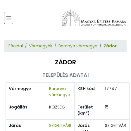
Főoldal
Vármegyék
Baranya vármegye
Zádor
ZÁDOR
TELEPÜLÉS ADATAI
Vármegye
Baranya
KSH kód
17747
vármegye
Jogállás
KÖZSÉG
Terület
15
2
(km
)
Járás
SZIGETVÁRI
Járás
SZIGETVÁR