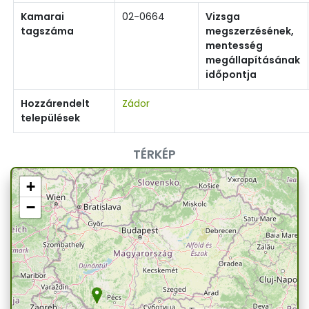
Kamarai
02-0664
Vizsga
tagszáma
megszerzésének,
mentesség
megállapításának
időpontja
Hozzárendelt
Zádor
települések
TÉRKÉP
+
−