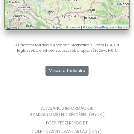
Leaflet
| ©
OpenStreetMap
contributors
Az adatok forrása a Központi Statisztikai Hivatal (KSH), a
legfrissebb elérhető statisztikák alapján (2025-01-01).
Vissza a főoldalra
ÁLTALÁNOS INFORMÁCIÓK
GYAKRAN ISMÉTELT KÉRDÉSEK (GY.I.K.)
FŐÉPÍTÉSZI RENDELET
FŐÉPÍTÉSZI NYILVÁNTARTÁS (FÉNY)