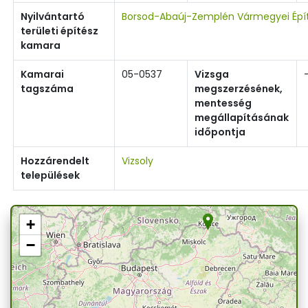
Nyilvántartó
Borsod-Abaúj-Zemplén Vármegyei Épí
területi építész
kamara
Kamarai
05-0537
Vizsga
tagszáma
megszerzésének,
mentesség
megállapításának
időpontja
Hozzárendelt
Vizsoly
települések
+
−