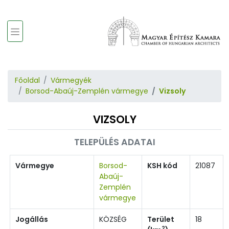
Főoldal
Vármegyék
Borsod-Abaúj-Zemplén vármegye
Vizsoly
VIZSOLY
TELEPÜLÉS ADATAI
Vármegye
Borsod-
KSH kód
21087
Abaúj-
Zemplén
vármegye
Jogállás
KÖZSÉG
Terület
18
2