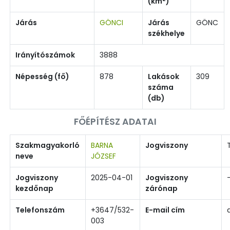
(km
)
Járás
GÖNCI
Járás
GÖNC
székhelye
Irányítószámok
3888
Népesség (fő)
878
Lakások
309
száma
(db)
FŐÉPÍTÉSZ ADATAI
Szakmagyakorló
BARNA
Jogviszony
neve
JÓZSEF
Jogviszony
2025-04-01
Jogviszony
kezdőnap
zárónap
Telefonszám
+3647/532-
E-mail cím
003