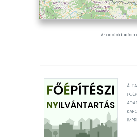
Az adatok forrása a
ÁLT
FŐÉP
ADA
KAPC
IMP