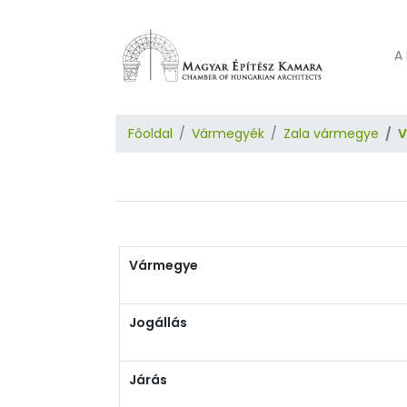
A 
Főoldal
Vármegyék
Zala vármegye
V
Vármegye
Jogállás
Járás