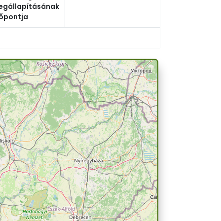
egállapításának
őpontja