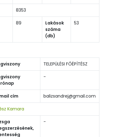
8353
89
Lakások
53
száma
(db)
gviszony
TELEPÜLÉSI FŐÉPÍTÉSZ
gviszony
-
árónap
mail cím
balizsandrej@gmail.com
tész Kamara
zsga
-
egszerzésének,
entesség