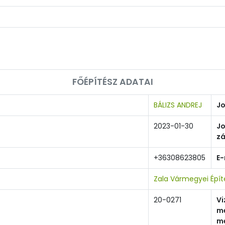
FŐÉPÍTÉSZ ADATAI
BÁLIZS ANDREJ
Jo
2023-01-30
Jo
z
+36308623805
E-
Zala Vármegyei Épí
20-0271
Vi
m
m