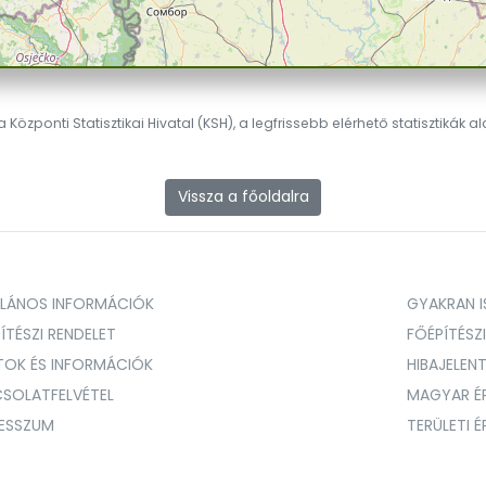
 Központi Statisztikai Hivatal (KSH), a legfrissebb elérhető statisztikák a
Vissza a főoldalra
ALÁNOS INFORMÁCIÓK
GYAKRAN IS
ÍTÉSZI RENDELET
FŐÉPÍTÉSZ
TOK ÉS INFORMÁCIÓK
HIBAJELEN
SOLATFELVÉTEL
MAGYAR É
RESSZUM
TERÜLETI 