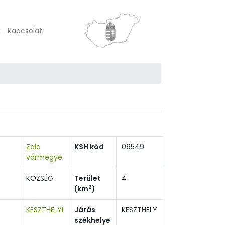
k
Kapcsolat
Zala
KSH kód
06549
vármegye
KÖZSÉG
Terület
4
2
(km
)
KESZTHELYI
Járás
KESZTHELY
székhelye