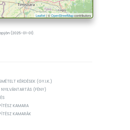
Leaflet
| ©
OpenStreetMap
contributors
lapján (2025-01-01).
MÉTELT KÉRDÉSEK (GY.I.K.)
I NYILVÁNTARTÁS (FÉNY)
TÉS
PÍTÉSZ KAMARA
ÉPÍTÉSZ KAMARÁK