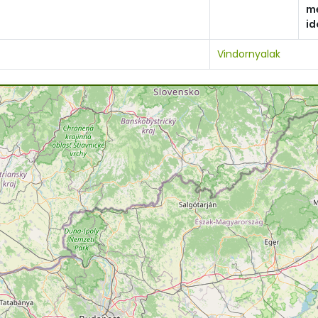
m
id
Vindornyalak