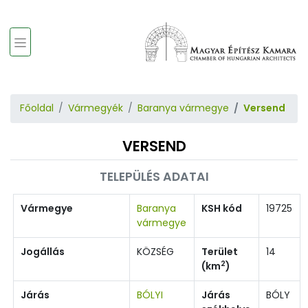
Főoldal
Vármegyék
Baranya vármegye
Versend
VERSEND
TELEPÜLÉS ADATAI
Vármegye
Baranya
KSH kód
19725
vármegye
Jogállás
KÖZSÉG
Terület
14
2
(km
)
Járás
BÓLYI
Járás
BÓLY