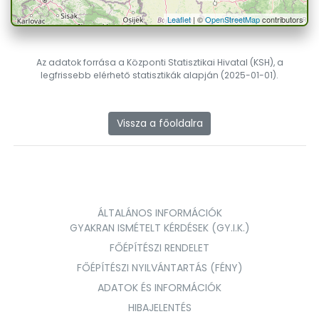
Leaflet
| ©
OpenStreetMap
contributors
Az adatok forrása a Központi Statisztikai Hivatal (KSH), a
legfrissebb elérhető statisztikák alapján (2025-01-01).
Vissza a főoldalra
ÁLTALÁNOS INFORMÁCIÓK
GYAKRAN ISMÉTELT KÉRDÉSEK (GY.I.K.)
FŐÉPÍTÉSZI RENDELET
FŐÉPÍTÉSZI NYILVÁNTARTÁS (FÉNY)
ADATOK ÉS INFORMÁCIÓK
HIBAJELENTÉS