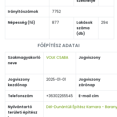
székhelye
Irányítószámok
7752
Népesség (fő)
877
Lakások
294
száma
(db)
FŐÉPÍTÉSZ ADATAI
Szakmagyakorló
VOLK CSABA
Jogviszony
neve
Jogviszony
2025-01-01
Jogviszony
kezdőnap
zárónap
Telefonszám
+36302265545
E-mail cím
Nyilvántartó
Dél-Dunántúli Építész Kamara - Baran
területi építész