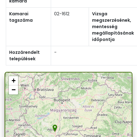
kamara
Kamarai
02-1612
Vizsga
tagszáma
megszerzésének,
mentesség
megállapításának
időpontja
Hozzárendelt
-
települések
+
−