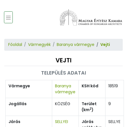
Főoldal
Vármegyék
Baranya vármegye
Vejti
VEJTI
TELEPÜLÉS ADATAI
Vármegye
Baranya
KSH kód
18519
vármegye
Jogállás
KÖZSÉG
Terület
9
2
(km
)
Járás
SELLYEI
Járás
SELLYE