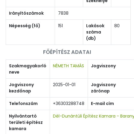
székhelye
Irányítószámok
7838
Népesség (fő)
151
Lakások
80
száma
(db)
FŐÉPÍTÉSZ ADATAI
Szakmagyakorló
NÉMETH TAMÁS
Jogviszony
neve
Jogviszony
2025-01-01
Jogviszony
kezdőnap
zárónap
Telefonszám
+36303288748
E-mail cím
Nyilvántartó
Dél-Dunántúli Építész Kamara - Baran
területi építész
kamara