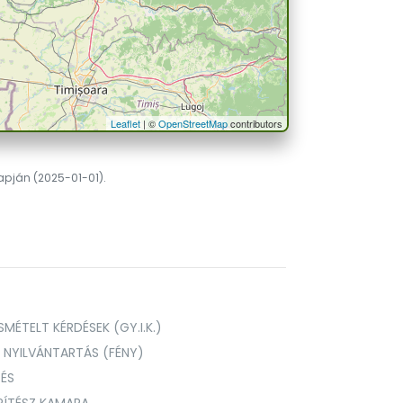
Leaflet
| ©
OpenStreetMap
contributors
lapján (2025-01-01).
MÉTELT KÉRDÉSEK (GY.I.K.)
I NYILVÁNTARTÁS (FÉNY)
TÉS
PÍTÉSZ KAMARA