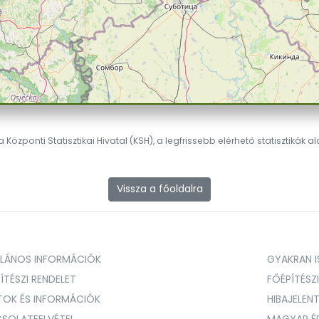
 Központi Statisztikai Hivatal (KSH), a legfrissebb elérhető statisztikák a
Vissza a főoldalra
ALÁNOS INFORMÁCIÓK
GYAKRAN IS
ÍTÉSZI RENDELET
FŐÉPÍTÉSZ
TOK ÉS INFORMÁCIÓK
HIBAJELEN
SOLATFELVÉTEL
MAGYAR É