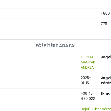
4800,
7711
FŐÉPÍTÉSZ ADATAI
GONDA-
Jogv
MAGYAR
ANDREA
2025-
Jogv
01-15
záró
+36 45
E-mai
470 022
Hajdú-Bihar Várm