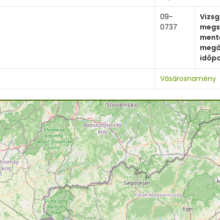
09-
Vizs
0737
megs
ment
megá
időp
Vásárosnamény