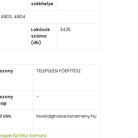
székhelye
 4803, 4804
Lakások
3425
száma
(db)
iszony
TELEPÜLÉSI FŐÉPÍTÉSZ
iszony
-
nap
l cím
hivatal@vasarosnameny.hu
egyei Építész Kamara