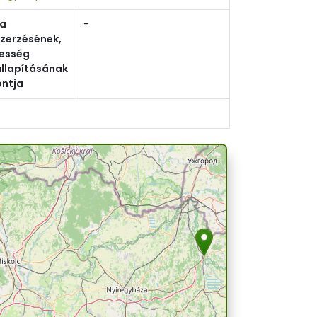
ga
-
zerzésének,
esség
llapításának
ontja