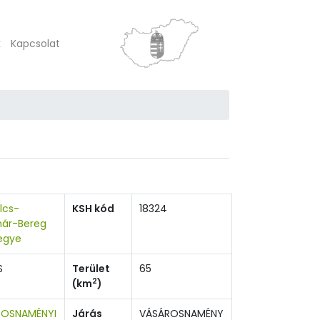
k
Kapcsolat
lcs-
KSH kód
18324
ár-Bereg
egye
S
Terület
65
2
(km
)
ROSNAMÉNYI
Járás
VÁSÁROSNAMÉNY