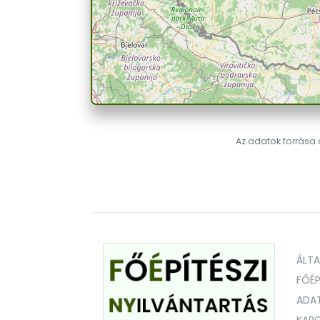
Az adatok forrása a
ÁLT
FŐÉP
ADA
KAPC