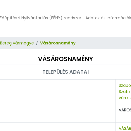
Főépítészi Nyilvántartás (FÉNY) rendszer
Adatok és információ
-Bereg vármegye
Vásárosnamény
VÁSÁROSNAMÉNY
TELEPÜLÉS ADATAI
Szabo
Szatm
várm
VÁRO
VÁSÁ