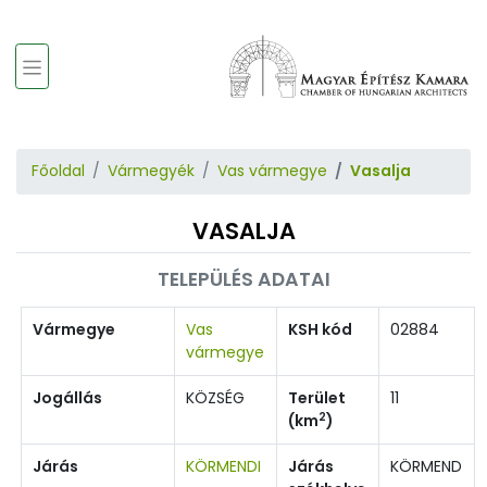
Főoldal
Vármegyék
Vas vármegye
Vasalja
VASALJA
TELEPÜLÉS ADATAI
Vármegye
Vas
KSH kód
02884
vármegye
Jogállás
KÖZSÉG
Terület
11
2
(km
)
Járás
KÖRMENDI
Járás
KÖRMEND