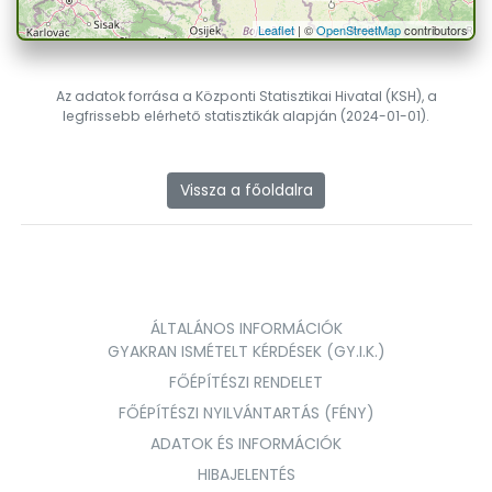
Leaflet
| ©
OpenStreetMap
contributors
Az adatok forrása a Központi Statisztikai Hivatal (KSH), a
legfrissebb elérhető statisztikák alapján (2024-01-01).
Vissza a főoldalra
ÁLTALÁNOS INFORMÁCIÓK
GYAKRAN ISMÉTELT KÉRDÉSEK (GY.I.K.)
FŐÉPÍTÉSZI RENDELET
FŐÉPÍTÉSZI NYILVÁNTARTÁS (FÉNY)
ADATOK ÉS INFORMÁCIÓK
HIBAJELENTÉS