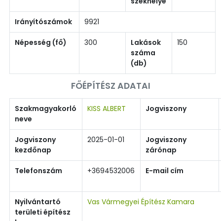
székhelye
Irányítószámok
9921
Népesség (fő)
300
Lakások
150
száma
(db)
FŐÉPÍTÉSZ ADATAI
Szakmagyakorló
KISS ALBERT
Jogviszony
neve
Jogviszony
2025-01-01
Jogviszony
kezdőnap
zárónap
Telefonszám
+3694532006
E-mail cím
Nyilvántartó
Vas Vármegyei Építész Kamara
területi építész