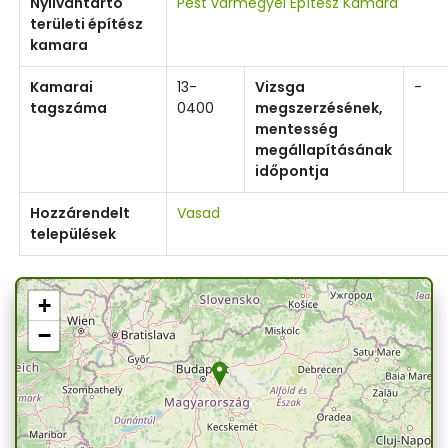
Nyilvántartó
Pest vármegyei Építész Kamara
területi építész
kamara
Kamarai
13-
Vizsga
-
tagszáma
0400
megszerzésének,
mentesség
megállapításának
időpontja
Hozzárendelt
Vasad
települések
+
−