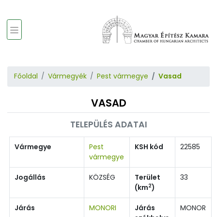
Főoldal
Vármegyék
Pest vármegye
Vasad
VASAD
TELEPÜLÉS ADATAI
Vármegye
Pest
KSH kód
22585
vármegye
Jogállás
KÖZSÉG
Terület
33
2
(km
)
Járás
MONORI
Járás
MONOR