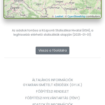
Leaflet
| ©
OpenStreetMap
contributors
Az adatok forrása a Központi Statisztikai Hivatal (KSH), a
legfrissebb elérhető statisztikák alapján (2025-01-01).
Vissza a főoldalra
ÁLTALÁNOS INFORMÁCIÓK
GYAKRAN ISMÉTELT KÉRDÉSEK (GY.I.K.)
FŐÉPÍTÉSZI RENDELET
FŐÉPÍTÉSZI NYILVÁNTARTÁS (FÉNY)
ADATOK ÉS INFORMÁCIÓK