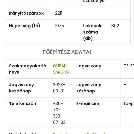
székhelye
Irányítószámok
2211
Népesség (fő)
1975
Lakások
802
száma
(db)
FŐÉPÍTÉSZ ADATAI
Szakmagyakorló
GUBÁN
Jogviszony
TELE
neve
SÁNDOR
Jogviszony
2023-
Jogviszony
-
kezdőnap
03-01
zárónap
Telefonszám
+36-
E-mail cím
foep
70-
333-
67-33