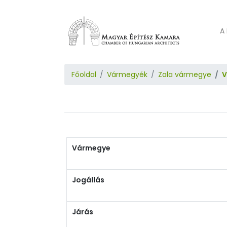
A 
Főoldal
Vármegyék
Zala vármegye
V
Vármegye
Jogállás
Járás