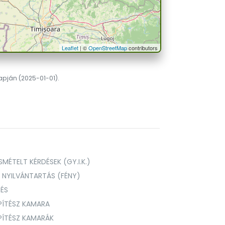
Leaflet
| ©
OpenStreetMap
contributors
lapján (2025-01-01).
MÉTELT KÉRDÉSEK (GY.I.K.)
I NYILVÁNTARTÁS (FÉNY)
TÉS
PÍTÉSZ KAMARA
ÉPÍTÉSZ KAMARÁK