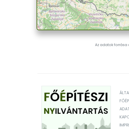
Az adatok forrása a
ÁLT
FŐÉP
ADA
KAPC
IMP