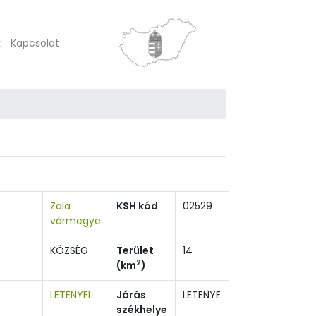
k
Kapcsolat
Zala
KSH kód
02529
vármegye
KÖZSÉG
Terület
14
2
(km
)
LETENYEI
Járás
LETENYE
székhelye