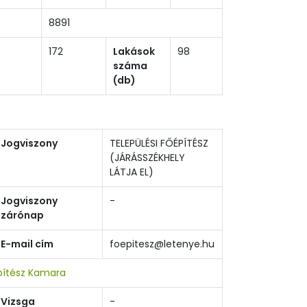
8891
172
Lakások
98
száma
(db)
Jogviszony
TELEPÜLÉSI FŐÉPÍTÉSZ
(JÁRÁSSZÉKHELY
LÁTJA EL)
Jogviszony
-
zárónap
E-mail cím
foepitesz@letenye.hu
pítész Kamara
Vizsga
-