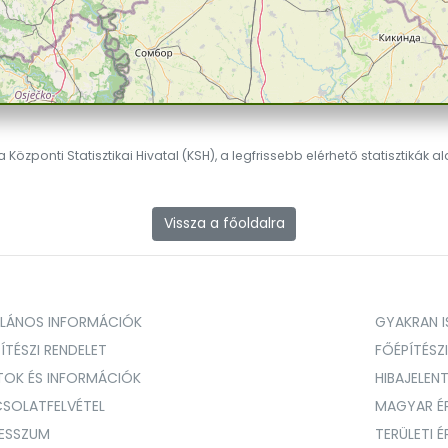
 Központi Statisztikai Hivatal (KSH), a legfrissebb elérhető statisztikák a
Vissza a főoldalra
ALÁNOS INFORMÁCIÓK
GYAKRAN IS
ÍTÉSZI RENDELET
FŐÉPÍTÉSZ
TOK ÉS INFORMÁCIÓK
HIBAJELEN
SOLATFELVÉTEL
MAGYAR É
RESSZUM
TERÜLETI 