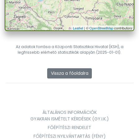
Leaflet
| ©
OpenStreetMap
contributors
Az adatok forrása a Központi Statisztikai Hivatal (KSH), a
legfrissebb elérhető statisztikák alapján (2025-01-01).
Vissza a főoldalra
ÁLTALÁNOS INFORMÁCIÓK
GYAKRAN ISMÉTELT KÉRDÉSEK (GY.I.K.)
FŐÉPÍTÉSZI RENDELET
FŐÉPÍTÉSZI NYILVÁNTARTÁS (FÉNY)