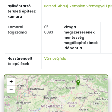
Nyilvántartó
Borsod-Abaúj-Zemplén Vármegyei Épí
területi építész
kamara
Kamarai
05-
Vizsga
-
tagszáma
0093
megszerzésének,
mentesség
megállapításának
időpontja
Hozzárendelt
Vámosújfalu
települések
+
−