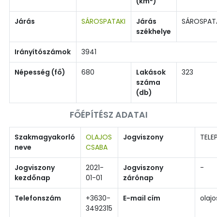
(km
)
Járás
SÁROSPATAKI
Járás
SÁROSPAT
székhelye
Irányítószámok
3941
Népesség (fő)
680
Lakások
323
száma
(db)
FŐÉPÍTÉSZ ADATAI
Szakmagyakorló
OLAJOS
Jogviszony
TELE
neve
CSABA
Jogviszony
2021-
Jogviszony
-
kezdőnap
01-01
zárónap
Telefonszám
+3630-
E-mail cím
olaj
3492315