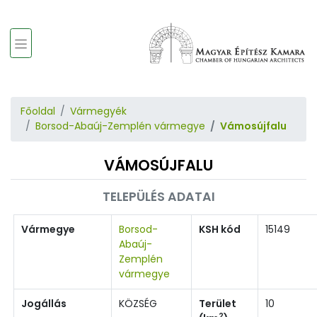
Főoldal
Vármegyék
Borsod-Abaúj-Zemplén vármegye
Vámosújfalu
VÁMOSÚJFALU
TELEPÜLÉS ADATAI
Vármegye
Borsod-
KSH kód
15149
Abaúj-
Zemplén
vármegye
Jogállás
KÖZSÉG
Terület
10
2