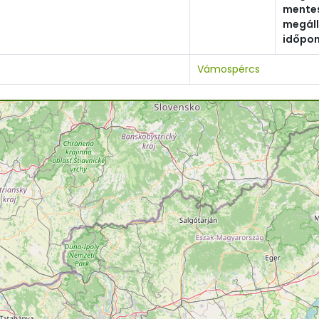
mente
megál
időpon
Vámospércs