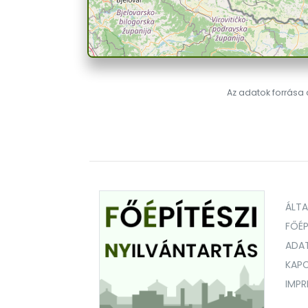
Az adatok forrása a
ÁLT
FŐÉP
ADA
KAPC
IMP