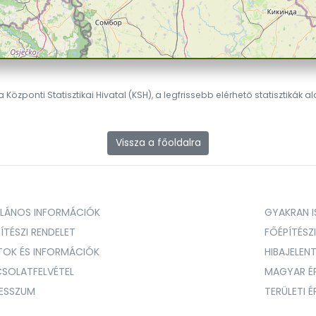
 Központi Statisztikai Hivatal (KSH), a legfrissebb elérhető statisztikák a
Vissza a főoldalra
ALÁNOS INFORMÁCIÓK
GYAKRAN IS
ÍTÉSZI RENDELET
FŐÉPÍTÉSZ
TOK ÉS INFORMÁCIÓK
HIBAJELEN
SOLATFELVÉTEL
MAGYAR É
RESSZUM
TERÜLETI 