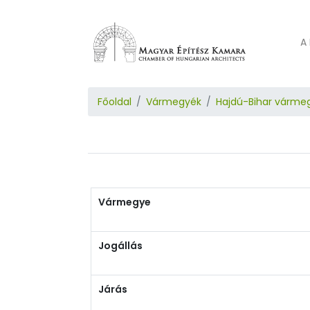
A 
Főoldal
Vármegyék
Hajdú-Bihar várme
Vármegye
Jogállás
Járás