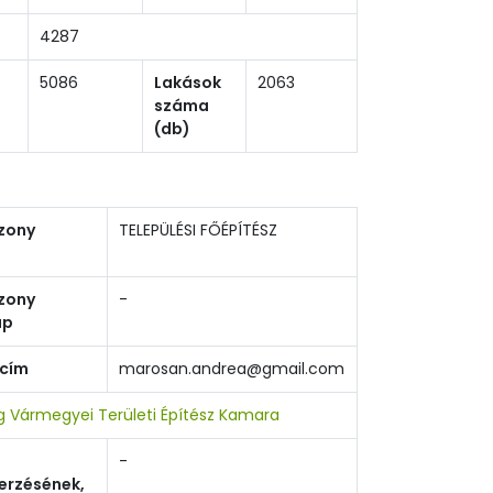
4287
5086
Lakások
2063
száma
(db)
zony
TELEPÜLÉSI FŐÉPÍTÉSZ
zony
-
ap
 cím
marosan.andrea@gmail.com
 Vármegyei Területi Építész Kamara
-
erzésének,