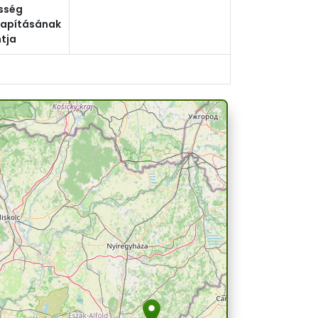
sség
lapításának
tja