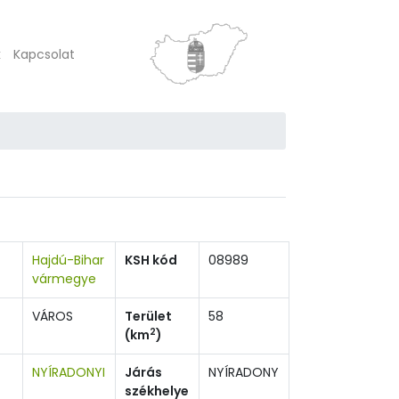
k
Kapcsolat
Hajdú-Bihar
KSH kód
08989
vármegye
VÁROS
Terület
58
2
(km
)
NYÍRADONYI
Járás
NYÍRADONY
székhelye