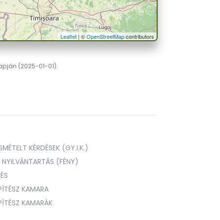
Leaflet
| ©
OpenStreetMap
contributors
lapján (2025-01-01).
MÉTELT KÉRDÉSEK (GY.I.K.)
I NYILVÁNTARTÁS (FÉNY)
TÉS
PÍTÉSZ KAMARA
ÉPÍTÉSZ KAMARÁK