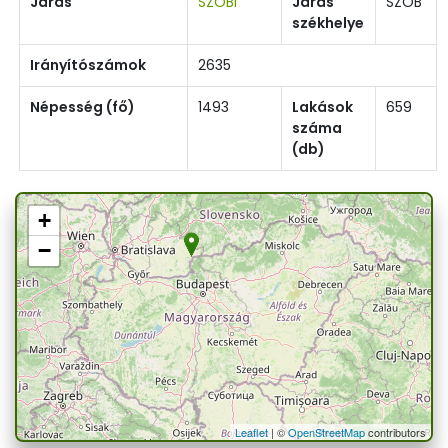
Járás
SZOBI
Járás
SZOB
székhelye
Irányítószámok
2635
Népesség (fő)
1493
Lakások
659
száma
(db)
+
−
Leaflet
| ©
OpenStreetMap
contributors