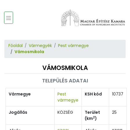
Főoldal
Vármegyék
Pest vármegye
Vámosmikola
VÁMOSMIKOLA
TELEPÜLÉS ADATAI
Vármegye
Pest
KSH kód
10737
vármegye
Jogállás
KÖZSÉG
Terület
25
2
(km
)