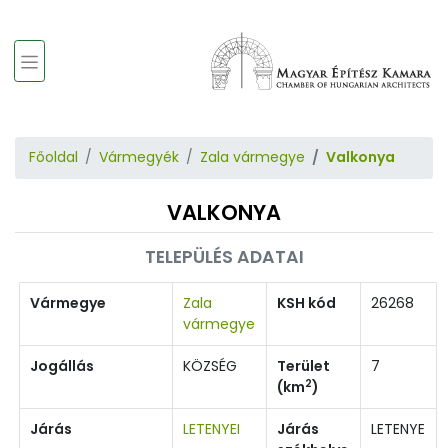
Főoldal
Vármegyék
Zala vármegye
Valkonya
VALKONYA
TELEPÜLÉS ADATAI
Vármegye
Zala
KSH kód
26268
vármegye
Jogállás
KÖZSÉG
Terület
7
2
(km
)
Járás
LETENYEI
Járás
LETENYE