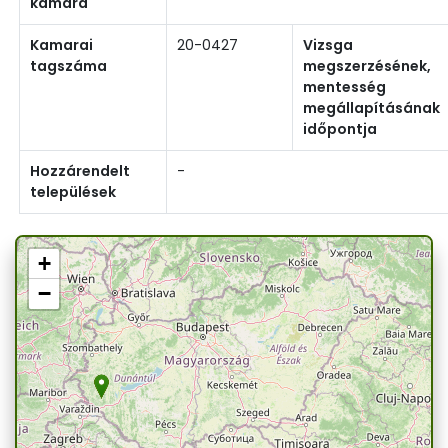
kamara
Kamarai
20-0427
Vizsga
tagszáma
megszerzésének,
mentesség
megállapításának
időpontja
Hozzárendelt
-
települések
+
−