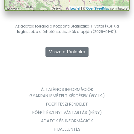
Leaflet
| ©
OpenStreetMap
contributors
Az adatok forrása a Központi Statisztikai Hivatal (KSH), a
legfrissebb elérhető statisztikák alapján (2025-01-01).
Vissza a főoldalra
ÁLTALÁNOS INFORMÁCIÓK
GYAKRAN ISMÉTELT KÉRDÉSEK (GY.I.K.)
FŐÉPÍTÉSZI RENDELET
FŐÉPÍTÉSZI NYILVÁNTARTÁS (FÉNY)
ADATOK ÉS INFORMÁCIÓK
HIBAJELENTÉS