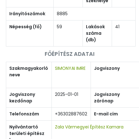
székhelye
Irányítószámok
8885
Népesség (fő)
59
Lakások
41
száma
(db)
FŐÉPÍTÉSZ ADATAI
Szakmagyakorló
SIMONYAI IMRE
Jogviszony
neve
Jogviszony
2025-01-01
Jogviszony
kezdőnap
zárónap
Telefonszám
+36302887602
E-mail cím
Nyilvántartó
Zala Vármegyei Építész Kamara
területi építész