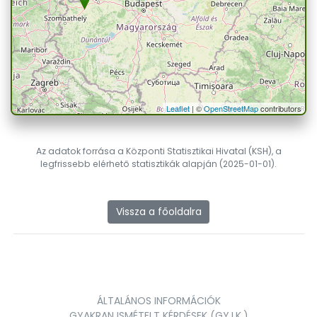
Leaflet
| ©
OpenStreetMap
contributors
Az adatok forrása a Központi Statisztikai Hivatal (KSH), a
legfrissebb elérhető statisztikák alapján (2025-01-01).
Vissza a főoldalra
ÁLTALÁNOS INFORMÁCIÓK
GYAKRAN ISMÉTELT KÉRDÉSEK (GY.I.K.)