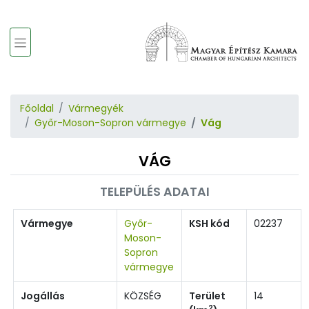
Főoldal
Vármegyék
Győr-Moson-Sopron vármegye
Vág
VÁG
TELEPÜLÉS ADATAI
Vármegye
Győr-
KSH kód
02237
Moson-
Sopron
vármegye
Jogállás
KÖZSÉG
Terület
14
2