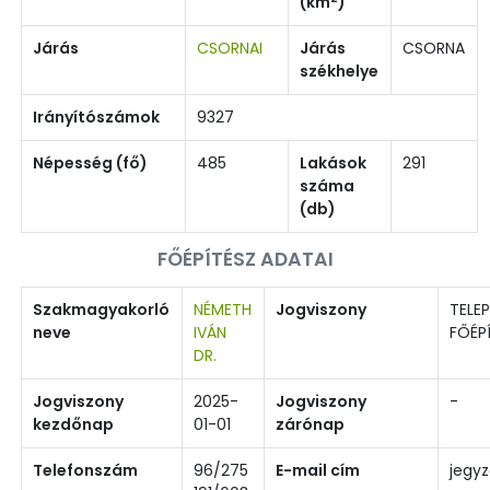
(km
)
Járás
CSORNAI
Járás
CSORNA
székhelye
Irányítószámok
9327
Népesség (fő)
485
Lakások
291
száma
(db)
FŐÉPÍTÉSZ ADATAI
Szakmagyakorló
NÉMETH
Jogviszony
TELEP
neve
IVÁN
FŐÉP
DR.
Jogviszony
2025-
Jogviszony
-
kezdőnap
01-01
zárónap
Telefonszám
96/275
E-mail cím
jegyz