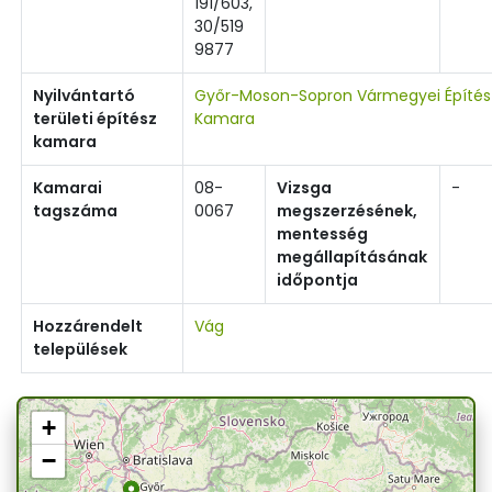
191/603,
30/519
9877
Nyilvántartó
Győr-Moson-Sopron Vármegyei Építés
területi építész
Kamara
kamara
Kamarai
08-
Vizsga
-
tagszáma
0067
megszerzésének,
mentesség
megállapításának
időpontja
Hozzárendelt
Vág
települések
+
−