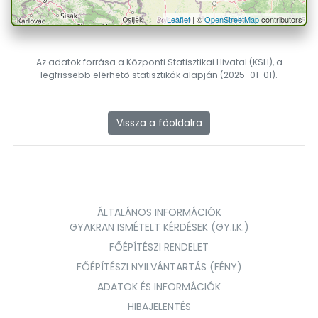
Leaflet
| ©
OpenStreetMap
contributors
Az adatok forrása a Központi Statisztikai Hivatal (KSH), a
legfrissebb elérhető statisztikák alapján (2025-01-01).
Vissza a főoldalra
ÁLTALÁNOS INFORMÁCIÓK
GYAKRAN ISMÉTELT KÉRDÉSEK (GY.I.K.)
FŐÉPÍTÉSZI RENDELET
FŐÉPÍTÉSZI NYILVÁNTARTÁS (FÉNY)
ADATOK ÉS INFORMÁCIÓK
HIBAJELENTÉS