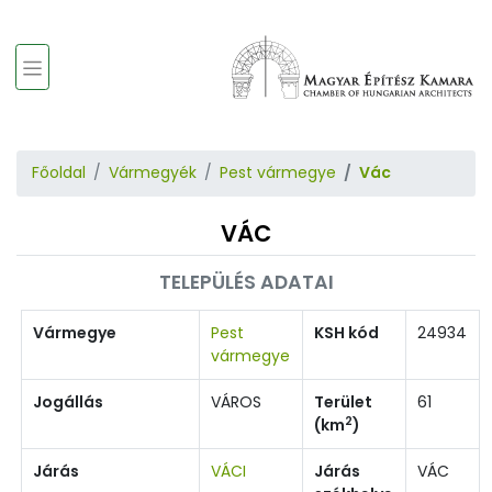
Főoldal
Vármegyék
Pest vármegye
Vác
VÁC
TELEPÜLÉS ADATAI
Vármegye
Pest
KSH kód
24934
vármegye
Jogállás
VÁROS
Terület
61
2
(km
)
Járás
VÁCI
Járás
VÁC