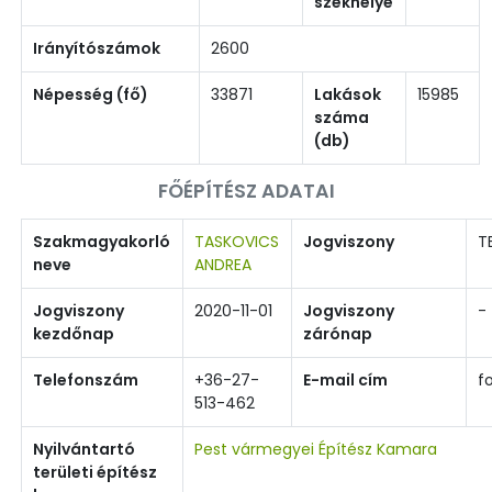
székhelye
Irányítószámok
2600
Népesség (fő)
33871
Lakások
15985
száma
(db)
FŐÉPÍTÉSZ ADATAI
Szakmagyakorló
TASKOVICS
Jogviszony
T
neve
ANDREA
Jogviszony
2020-11-01
Jogviszony
-
kezdőnap
zárónap
Telefonszám
+36-27-
E-mail cím
f
513-462
Nyilvántartó
Pest vármegyei Építész Kamara
területi építész