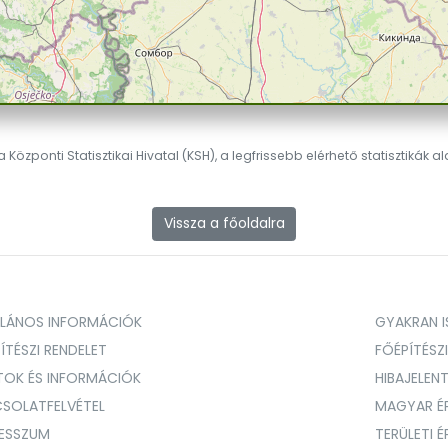
 Központi Statisztikai Hivatal (KSH), a legfrissebb elérhető statisztikák a
Vissza a főoldalra
ALÁNOS INFORMÁCIÓK
GYAKRAN IS
ÍTÉSZI RENDELET
FŐÉPÍTÉSZ
TOK ÉS INFORMÁCIÓK
HIBAJELEN
SOLATFELVÉTEL
MAGYAR É
RESSZUM
TERÜLETI 