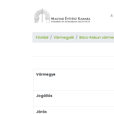
A 
Főoldal
Vármegyék
Bács-Kiskun várme
Vármegye
Jogállás
Járás