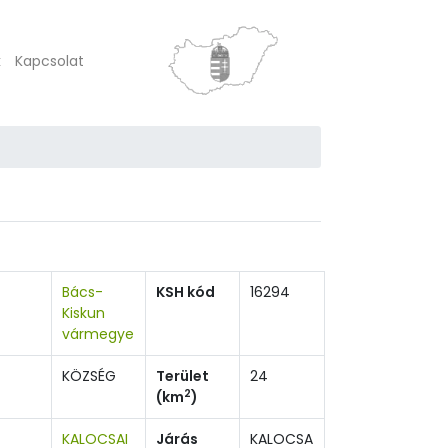
k
Kapcsolat
Bács-
KSH kód
16294
Kiskun
vármegye
KÖZSÉG
Terület
24
2
(km
)
KALOCSAI
Járás
KALOCSA