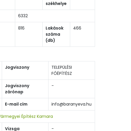
székhelye
6332
816
Lakások
466
száma
(db)
Jogviszony
TELEPÜLÉSI
FŐÉPÍTÉSZ
Jogviszony
-
zárónap
E-mail cím
info@baranyeva.hu
Vármegyei Építész Kamara
Vizsga
-