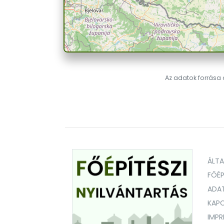
Az adatok forrása a
ÁLT
FŐÉP
ADA
KAPC
IMP