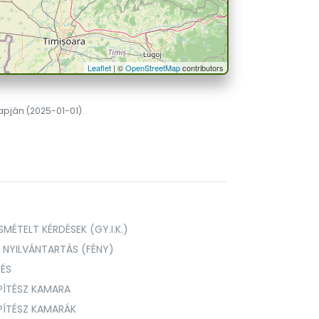
Leaflet
| ©
OpenStreetMap
contributors
lapján (2025-01-01).
MÉTELT KÉRDÉSEK (GY.I.K.)
I NYILVÁNTARTÁS (FÉNY)
TÉS
PÍTÉSZ KAMARA
ÉPÍTÉSZ KAMARÁK