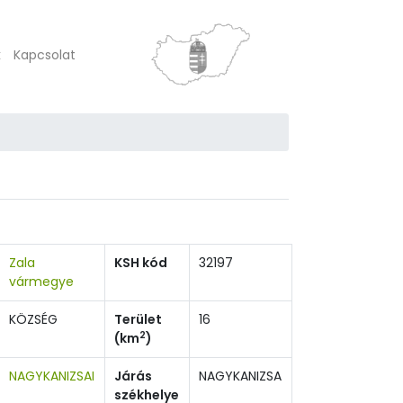
k
Kapcsolat
Zala
KSH kód
32197
vármegye
KÖZSÉG
Terület
16
2
(km
)
NAGYKANIZSAI
Járás
NAGYKANIZSA
székhelye