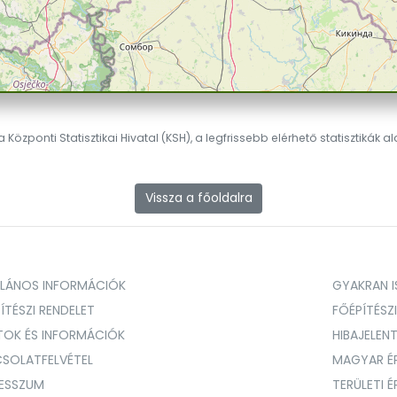
 Központi Statisztikai Hivatal (KSH), a legfrissebb elérhető statisztikák a
Vissza a főoldalra
ALÁNOS INFORMÁCIÓK
GYAKRAN IS
ÍTÉSZI RENDELET
FŐÉPÍTÉSZ
TOK ÉS INFORMÁCIÓK
HIBAJELEN
SOLATFELVÉTEL
MAGYAR É
RESSZUM
TERÜLETI 