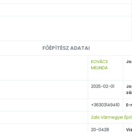
FŐÉPÍTÉSZ ADATAI
KOVÁCS
Jo
MELINDA
2025-02-01
Jo
zá
+36303149410
E-
Zala Vármegyei Épí
20-0428
Vi