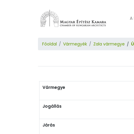
A 
Főoldal
Vármegyék
Zala vármegye
Ú
Vármegye
Jogállás
Járás