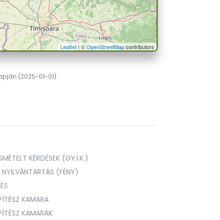
Leaflet
| ©
OpenStreetMap
contributors
lapján (2025-01-01).
MÉTELT KÉRDÉSEK (GY.I.K.)
I NYILVÁNTARTÁS (FÉNY)
TÉS
PÍTÉSZ KAMARA
ÉPÍTÉSZ KAMARÁK