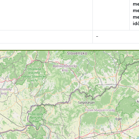
me
me
me
id
-