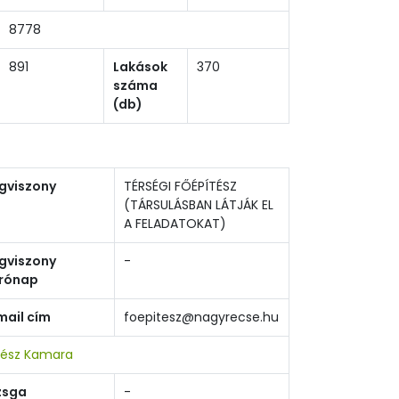
8778
891
Lakások
370
száma
(db)
gviszony
TÉRSÉGI FŐÉPÍTÉSZ
(TÁRSULÁSBAN LÁTJÁK EL
A FELADATOKAT)
gviszony
-
rónap
mail cím
foepitesz@nagyrecse.hu
tész Kamara
zsga
-