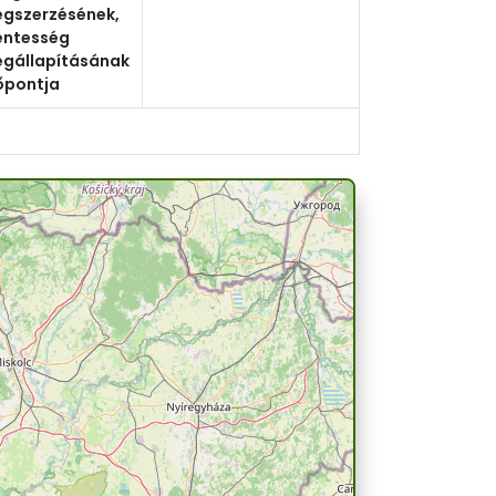
gszerzésének,
ntesség
gállapításának
őpontja