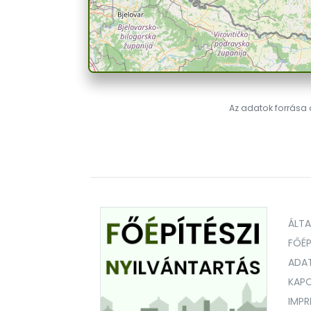
Az adatok forrása a
ÁLT
FŐÉP
ADA
KAPC
IMP