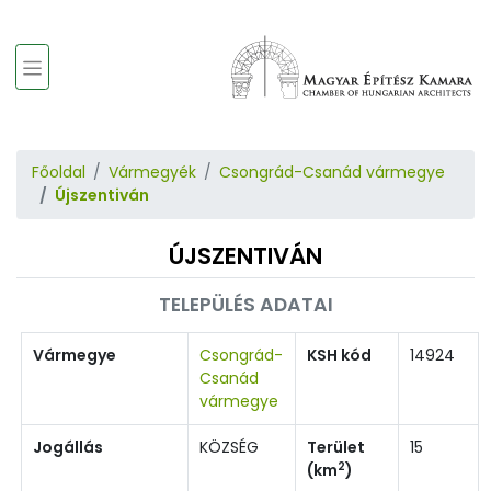
Főoldal
Vármegyék
Csongrád-Csanád vármegye
Újszentiván
ÚJSZENTIVÁN
TELEPÜLÉS ADATAI
Vármegye
Csongrád-
KSH kód
14924
Csanád
vármegye
Jogállás
KÖZSÉG
Terület
15
2
(km
)