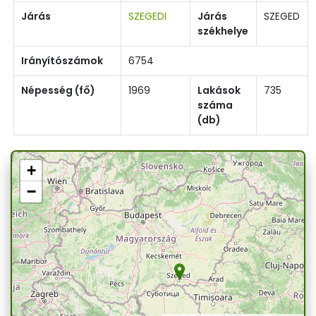
Járás
SZEGEDI
Járás
SZEGED
székhelye
Irányítószámok
6754
Népesség (fő)
1969
Lakások
735
száma
(db)
+
−