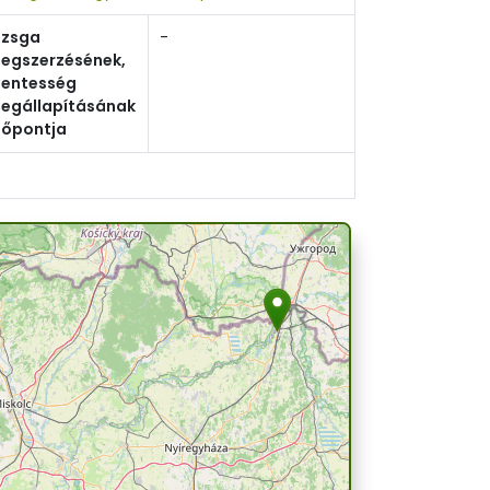
izsga
-
egszerzésének,
entesség
egállapításának
dőpontja