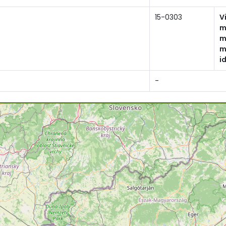
15-0303
V
m
m
m
i
-