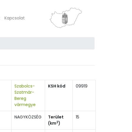
k
Kapcsolat
Szabolcs-
KSH kód
09919
Szatmár-
Bereg
vármegye
NAGYKÖZSÉG
Terület
15
2
(km
)