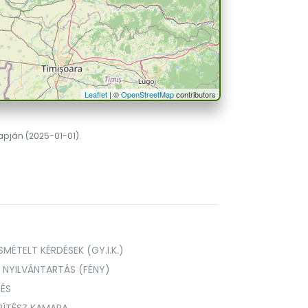
Leaflet
| ©
OpenStreetMap
contributors
lapján (2025-01-01).
MÉTELT KÉRDÉSEK (GY.I.K.)
I NYILVÁNTARTÁS (FÉNY)
TÉS
PÍTÉSZ KAMARA