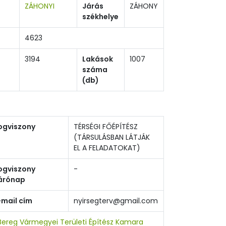
ZÁHONYI
Járás
ZÁHONY
székhelye
4623
3194
Lakások
1007
száma
(db)
ogviszony
TÉRSÉGI FŐÉPÍTÉSZ
(TÁRSULÁSBAN LÁTJÁK
EL A FELADATOKAT)
ogviszony
-
árónap
-mail cím
nyirsegterv@gmail.com
ereg Vármegyei Területi Építész Kamara