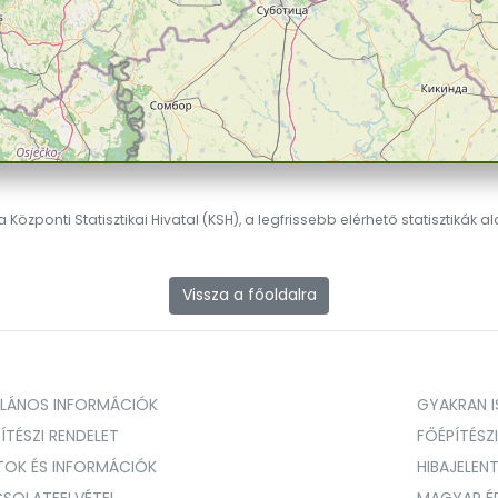
 Központi Statisztikai Hivatal (KSH), a legfrissebb elérhető statisztikák a
Vissza a főoldalra
ALÁNOS INFORMÁCIÓK
GYAKRAN IS
ÍTÉSZI RENDELET
FŐÉPÍTÉSZ
TOK ÉS INFORMÁCIÓK
HIBAJELEN
SOLATFELVÉTEL
MAGYAR É