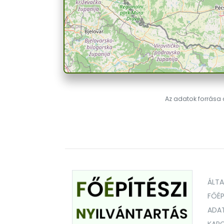
Az adatok forrása a
ÁLT
FŐÉP
ADA
KAPC