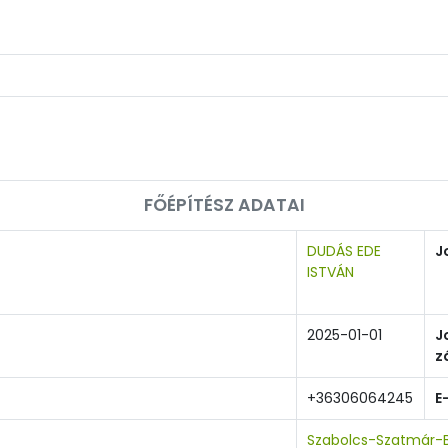
FŐÉPÍTÉSZ ADATAI
DUDÁS EDE
J
ISTVÁN
2025-01-01
J
z
+36306064245
E
Szabolcs-Szatmár-B