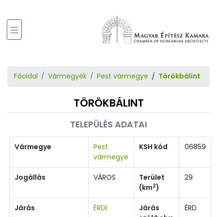
Főoldal
Vármegyék
Pest vármegye
Törökbálint
TÖRÖKBÁLINT
TELEPÜLÉS ADATAI
Vármegye
Pest
KSH kód
06859
vármegye
Jogállás
VÁROS
Terület
29
2
(km
)
Járás
ÉRDI
Járás
ÉRD