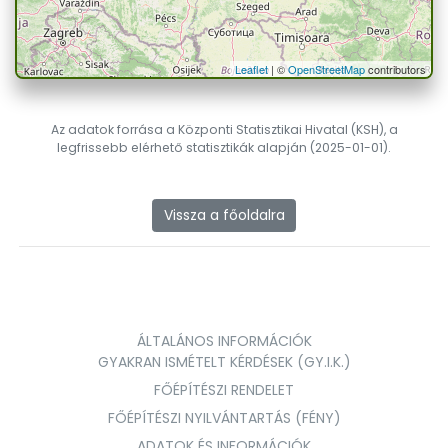
Leaflet
| ©
OpenStreetMap
contributors
Az adatok forrása a Központi Statisztikai Hivatal (KSH), a
legfrissebb elérhető statisztikák alapján (2025-01-01).
Vissza a főoldalra
ÁLTALÁNOS INFORMÁCIÓK
GYAKRAN ISMÉTELT KÉRDÉSEK (GY.I.K.)
FŐÉPÍTÉSZI RENDELET
FŐÉPÍTÉSZI NYILVÁNTARTÁS (FÉNY)
ADATOK ÉS INFORMÁCIÓK