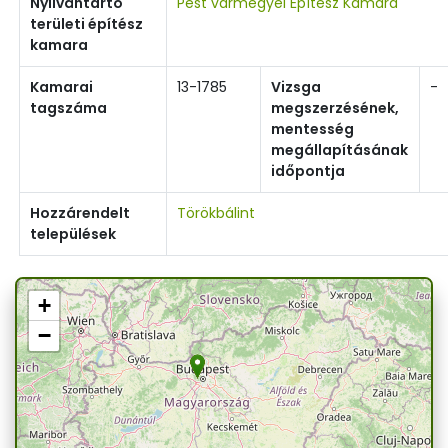
Nyilvántartó
Pest vármegyei Építész Kamara
területi építész
kamara
Kamarai
13-1785
Vizsga
-
tagszáma
megszerzésének,
mentesség
megállapításának
időpontja
Hozzárendelt
Törökbálint
települések
+
−