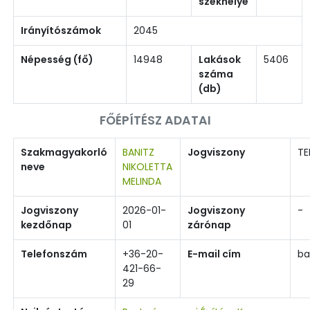
székhelye
Irányítószámok
2045
Népesség (fő)
14948
Lakások
5406
száma
(db)
FŐÉPÍTÉSZ ADATAI
Szakmagyakorló
BANITZ
Jogviszony
TE
neve
NIKOLETTA
MELINDA
Jogviszony
2026-01-
Jogviszony
-
kezdőnap
01
zárónap
Telefonszám
+36-20-
E-mail cím
ba
421-66-
29