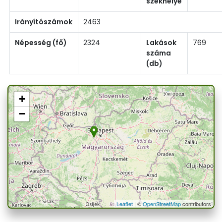
székhelye
Irányítószámok
2463
Népesség (fő)
2324
Lakások
769
száma
(db)
+
−
Leaflet
| ©
OpenStreetMap
contributors