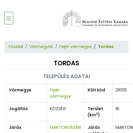
Főoldal
Vármegyék
Fejér vármegye
Tordas
TORDAS
TELEPÜLÉS ADATAI
Vármegye
Fejér
KSH kód
21005
vármegye
Jogállás
KÖZSÉG
Terület
16
2
(km
)
Járás
MARTONVÁSÁRI
Járás
MARTON