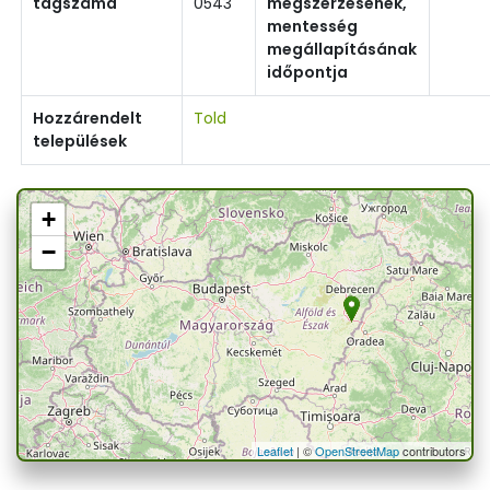
tagszáma
0543
megszerzésének,
mentesség
megállapításának
időpontja
Hozzárendelt
Told
települések
+
−
Leaflet
| ©
OpenStreetMap
contributors