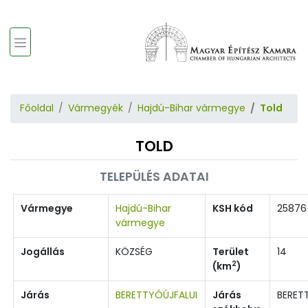
Főoldal
Vármegyék
Hajdú-Bihar vármegye
Told
TOLD
TELEPÜLÉS ADATAI
Vármegye
Hajdú-Bihar
KSH kód
25876
vármegye
Jogállás
KÖZSÉG
Terület
14
2
(km
)
Járás
BERETTYÓÚJFALUI
Járás
BERET