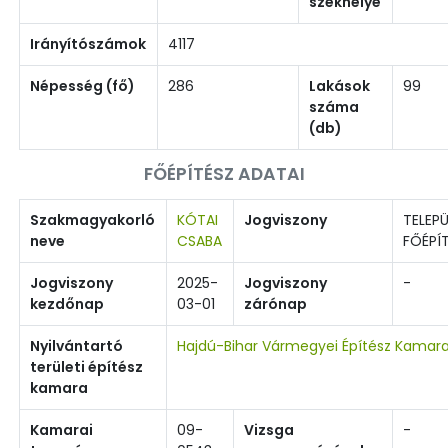
székhelye
Irányítószámok
4117
Népesség (fő)
286
Lakások
99
száma
(db)
FŐÉPÍTÉSZ ADATAI
Szakmagyakorló
KÓTAI
Jogviszony
TELEPÜ
neve
CSABA
FŐÉPÍ
Jogviszony
2025-
Jogviszony
-
kezdőnap
03-01
zárónap
Nyilvántartó
Hajdú-Bihar Vármegyei Építész Kamar
területi építész
kamara
Kamarai
09-
Vizsga
-