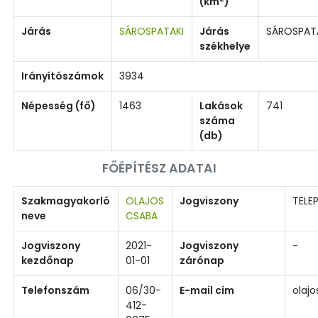
(km
)
Járás
SÁROSPATAKI
Járás
SÁROSPAT
székhelye
Irányítószámok
3934
Népesség (fő)
1463
Lakások
741
száma
(db)
FŐÉPÍTÉSZ ADATAI
Szakmagyakorló
OLAJOS
Jogviszony
TELEP
neve
CSABA
Jogviszony
2021-
Jogviszony
-
kezdőnap
01-01
zárónap
Telefonszám
06/30-
E-mail cím
olaj
412-