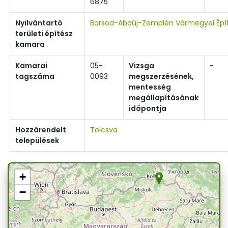
6875
Nyilvántartó
Borsod-Abaúj-Zemplén Vármegyei Épí
területi építész
kamara
Kamarai
05-
Vizsga
-
tagszáma
0093
megszerzésének,
mentesség
megállapításának
időpontja
Hozzárendelt
Tolcsva
települések
+
−