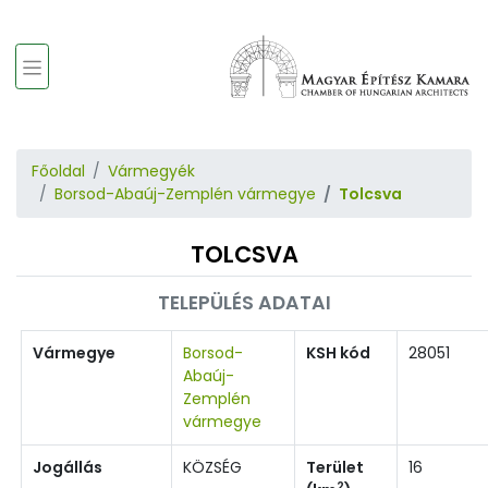
Főoldal
Vármegyék
Borsod-Abaúj-Zemplén vármegye
Tolcsva
TOLCSVA
TELEPÜLÉS ADATAI
Vármegye
Borsod-
KSH kód
28051
Abaúj-
Zemplén
vármegye
Jogállás
KÖZSÉG
Terület
16
2