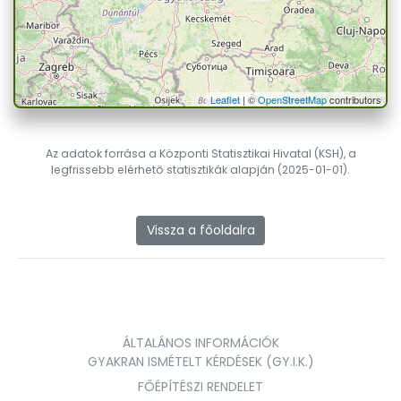
Leaflet
| ©
OpenStreetMap
contributors
Az adatok forrása a Központi Statisztikai Hivatal (KSH), a
legfrissebb elérhető statisztikák alapján (2025-01-01).
Vissza a főoldalra
ÁLTALÁNOS INFORMÁCIÓK
GYAKRAN ISMÉTELT KÉRDÉSEK (GY.I.K.)
FŐÉPÍTÉSZI RENDELET