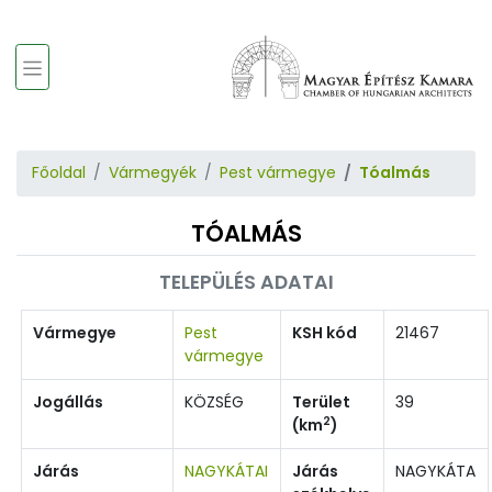
Főoldal
Vármegyék
Pest vármegye
Tóalmás
TÓALMÁS
TELEPÜLÉS ADATAI
Vármegye
Pest
KSH kód
21467
vármegye
Jogállás
KÖZSÉG
Terület
39
2
(km
)
Járás
NAGYKÁTAI
Járás
NAGYKÁTA