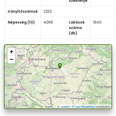
székhelye
Irányítószámok
2252
Népesség (fő)
4066
Lakások
1640
száma
(db)
+
−
Leaflet
| ©
OpenStreetMap
contributors