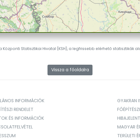
 Központi Statisztikai Hivatal (KSH), a legfrissebb elérhető statisztikák a
Vissza a főoldalra
ALÁNOS INFORMÁCIÓK
GYAKRAN IS
ÍTÉSZI RENDELET
FŐÉPÍTÉSZ
TOK ÉS INFORMÁCIÓK
HIBAJELEN
SOLATFELVÉTEL
MAGYAR É
RESSZUM
TERÜLETI 