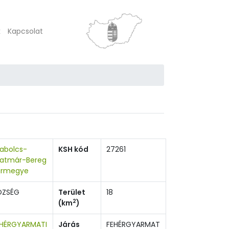
k
Kapcsolat
abolcs-
KSH kód
27261
zatmár-Bereg
ármegye
ÖZSÉG
Terület
18
2
(km
)
EHÉRGYARMATI
Járás
FEHÉRGYARMAT