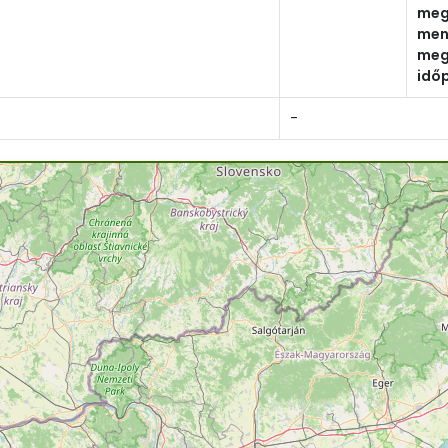
meg
men
meg
idő
-