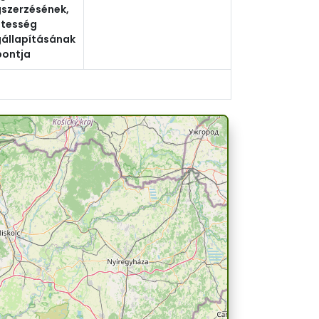
szerzésének,
tesség
állapításának
pontja