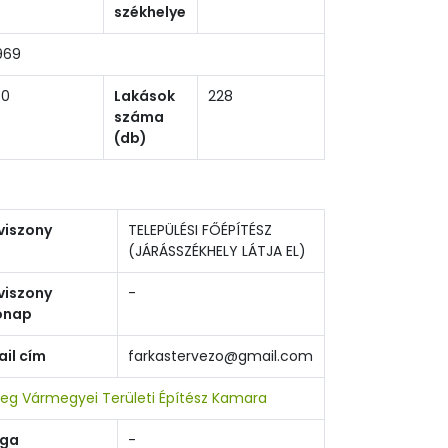
székhelye
969
80
Lakások
228
száma
(db)
viszony
TELEPÜLÉSI FŐÉPÍTÉSZ
(JÁRÁSSZÉKHELY LÁTJA EL)
viszony
-
ónap
il cím
farkastervezo@gmail.com
eg Vármegyei Területi Építész Kamara
sga
-