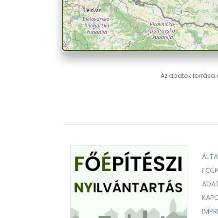
Az adatok forrása a
ÁLT
FŐÉP
ADA
KAPC
IMP