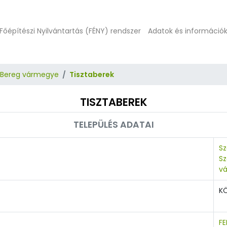
Főépítészi Nyilvántartás (FÉNY) rendszer
Adatok és információ
-Bereg vármegye
Tisztaberek
TISZTABEREK
TELEPÜLÉS ADATAI
Sz
S
v
K
F