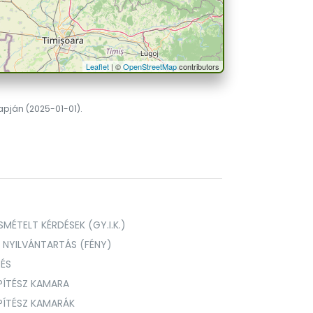
Leaflet
| ©
OpenStreetMap
contributors
lapján (2025-01-01).
MÉTELT KÉRDÉSEK (GY.I.K.)
I NYILVÁNTARTÁS (FÉNY)
TÉS
PÍTÉSZ KAMARA
ÉPÍTÉSZ KAMARÁK