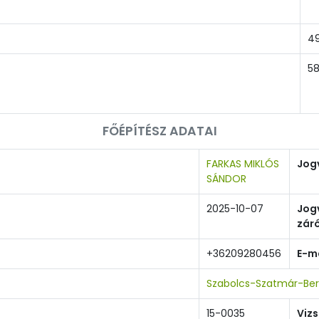
4
5
FŐÉPÍTÉSZ ADATAI
FARKAS MIKLÓS
Jog
SÁNDOR
2025-10-07
Jog
zár
+36209280456
E-ma
Szabolcs-Szatmár-Ber
15-0035
Viz