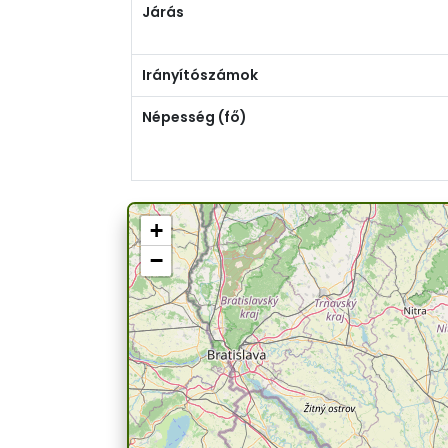
Járás
Irányítószámok
Népesség (fő)
+
−