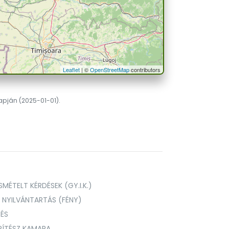
Leaflet
| ©
OpenStreetMap
contributors
lapján (2025-01-01).
MÉTELT KÉRDÉSEK (GY.I.K.)
I NYILVÁNTARTÁS (FÉNY)
TÉS
PÍTÉSZ KAMARA