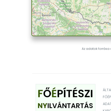
Az adatok forrása a
ÁLT
FŐÉP
ADA
KAPC