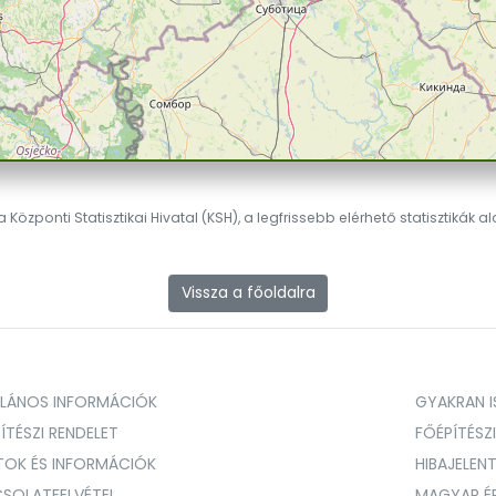
 Központi Statisztikai Hivatal (KSH), a legfrissebb elérhető statisztikák a
Vissza a főoldalra
ALÁNOS INFORMÁCIÓK
GYAKRAN IS
ÍTÉSZI RENDELET
FŐÉPÍTÉSZ
TOK ÉS INFORMÁCIÓK
HIBAJELEN
SOLATFELVÉTEL
MAGYAR É