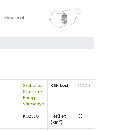
k
Kapcsolat
Szabolcs-
KSH kód
14447
Szatmár-
Bereg
vármegye
KÖZSÉG
Terület
33
2
(km
)