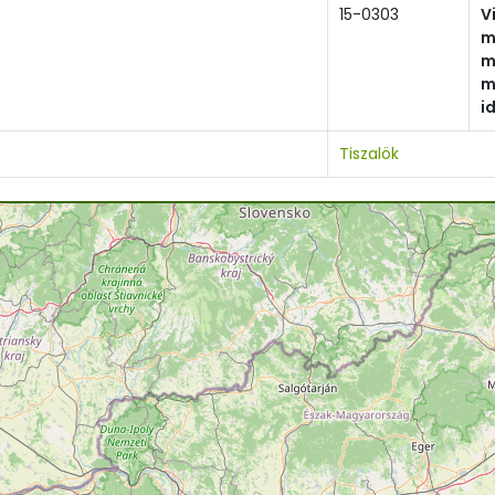
15-0303
V
m
m
m
i
Tiszalök