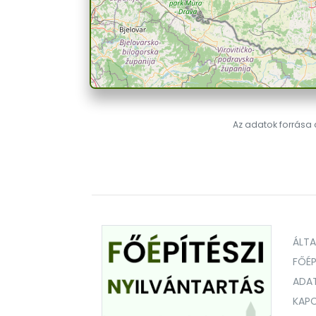
Az adatok forrása a
ÁLT
FŐÉP
ADA
KAPC