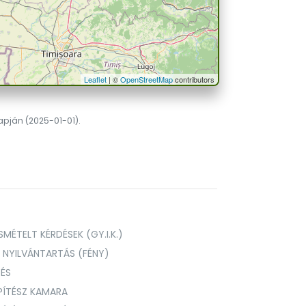
Leaflet
| ©
OpenStreetMap
contributors
lapján (2025-01-01).
MÉTELT KÉRDÉSEK (GY.I.K.)
I NYILVÁNTARTÁS (FÉNY)
TÉS
PÍTÉSZ KAMARA