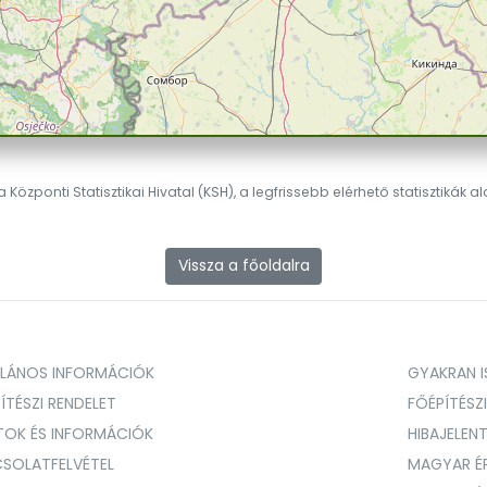
 Központi Statisztikai Hivatal (KSH), a legfrissebb elérhető statisztikák a
Vissza a főoldalra
ALÁNOS INFORMÁCIÓK
GYAKRAN IS
ÍTÉSZI RENDELET
FŐÉPÍTÉSZ
TOK ÉS INFORMÁCIÓK
HIBAJELEN
SOLATFELVÉTEL
MAGYAR É