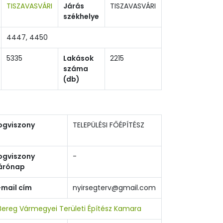
TISZAVASVÁRI
Járás
TISZAVASVÁRI
székhelye
4447, 4450
5335
Lakások
2215
száma
(db)
ogviszony
TELEPÜLÉSI FŐÉPÍTÉSZ
ogviszony
-
árónap
-mail cím
nyirsegterv@gmail.com
ereg Vármegyei Területi Építész Kamara