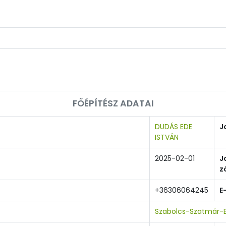
FŐÉPÍTÉSZ ADATAI
DUDÁS EDE
J
ISTVÁN
2025-02-01
J
z
+36306064245
E
Szabolcs-Szatmár-B