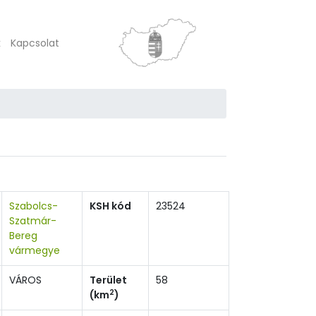
k
Kapcsolat
Szabolcs-
KSH kód
23524
Szatmár-
Bereg
vármegye
VÁROS
Terület
58
2
(km
)