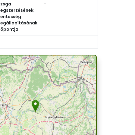
izsga
-
egszerzésének,
entesség
egállapításának
dőpontja