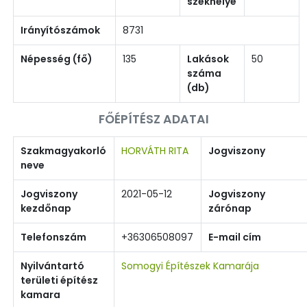
székhelye
Irányítószámok
8731
Népesség (fő)
135
Lakások
50
száma
(db)
FŐÉPÍTÉSZ ADATAI
Szakmagyakorló
HORVÁTH RITA
Jogviszony
neve
Jogviszony
2021-05-12
Jogviszony
kezdőnap
zárónap
Telefonszám
+36306508097
E-mail cím
Nyilvántartó
Somogyi Építészek Kamarája
területi építész
kamara