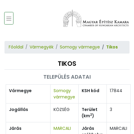
Főoldal
Vármegyék
Somogy vármegye
Tikos
TIKOS
TELEPÜLÉS ADATAI
Vármegye
Somogy
KSH kód
17844
vármegye
Jogállás
KÖZSÉG
Terület
3
2
(km
)
Járás
MARCALI
Járás
MARCALI