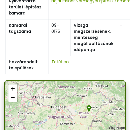
Nyilvántartó
Hajdú-Bihar Vármegyei Építész Kamar
területi építész
kamara
Kamarai
09-
Vizsga
-
tagszáma
0175
megszerzésének,
mentesség
megállapításának
időpontja
Hozzárendelt
Tetétlen
települések
+
−