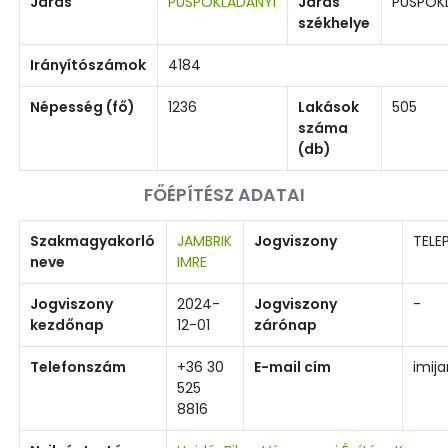
Járás
PÜSPÖKLADÁNYI
Járás
PÜSPÖK
székhelye
Irányítószámok
4184
Népesség (fő)
1236
Lakások
505
száma
(db)
FŐÉPÍTÉSZ ADATAI
Szakmagyakorló
JAMBRIK
Jogviszony
TELE
neve
IMRE
Jogviszony
2024-
Jogviszony
-
kezdőnap
12-01
zárónap
Telefonszám
+36 30
E-mail cím
imij
525
8816