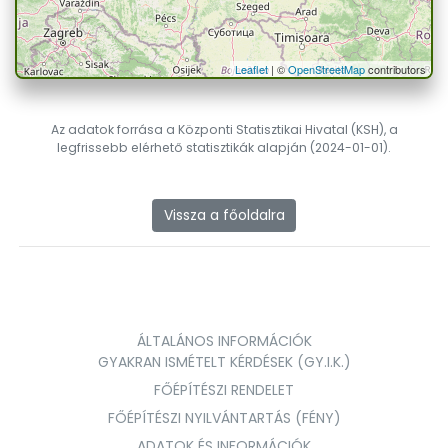
Leaflet
| ©
OpenStreetMap
contributors
Az adatok forrása a Központi Statisztikai Hivatal (KSH), a
legfrissebb elérhető statisztikák alapján (2024-01-01).
Vissza a főoldalra
ÁLTALÁNOS INFORMÁCIÓK
GYAKRAN ISMÉTELT KÉRDÉSEK (GY.I.K.)
FŐÉPÍTÉSZI RENDELET
FŐÉPÍTÉSZI NYILVÁNTARTÁS (FÉNY)
ADATOK ÉS INFORMÁCIÓK