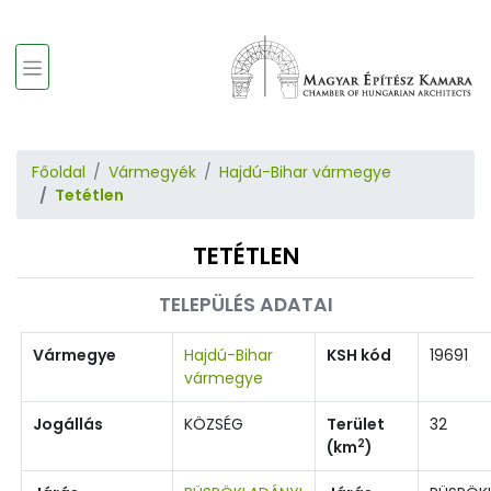
Főoldal
Vármegyék
Hajdú-Bihar vármegye
Tetétlen
TETÉTLEN
TELEPÜLÉS ADATAI
Vármegye
Hajdú-Bihar
KSH kód
19691
vármegye
Jogállás
KÖZSÉG
Terület
32
2
(km
)