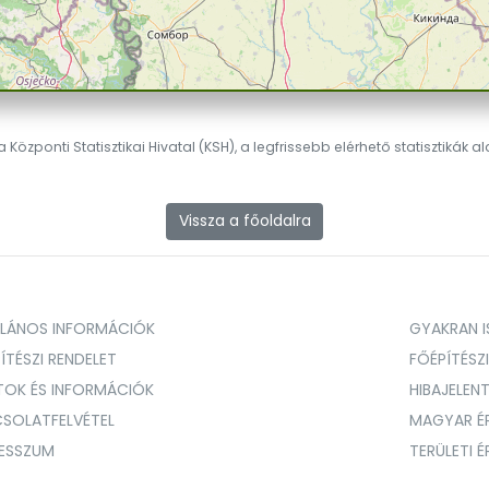
 Központi Statisztikai Hivatal (KSH), a legfrissebb elérhető statisztikák a
Vissza a főoldalra
ALÁNOS INFORMÁCIÓK
GYAKRAN IS
ÍTÉSZI RENDELET
FŐÉPÍTÉSZ
TOK ÉS INFORMÁCIÓK
HIBAJELEN
SOLATFELVÉTEL
MAGYAR É
RESSZUM
TERÜLETI 