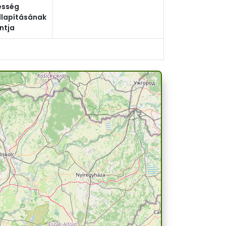
esség
lapításának
ntja