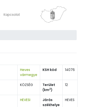
k
Kapcsolat
Heves
KSH kód
14076
vármegye
KÖZSÉG
Terület
12
2
(km
)
HEVESI
Járás
HEVES
székhelye