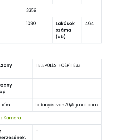
3359
1080
Lakások
464
száma
(db)
szony
TELEPÜLÉSI FŐÉPÍTÉSZ
szony
-
ap
l cím
ladanyiistvan70@gmail.com
sz Kamara
a
-
erzésének,