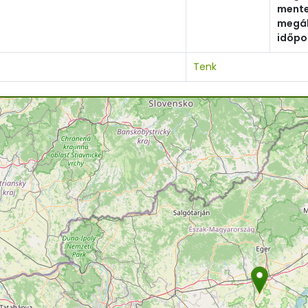
ment
megál
időpo
Tenk