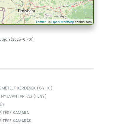
Leaflet
| ©
OpenStreetMap
contributors
lapján (2025-01-01).
MÉTELT KÉRDÉSEK (GY.I.K.)
I NYILVÁNTARTÁS (FÉNY)
TÉS
PÍTÉSZ KAMARA
ÉPÍTÉSZ KAMARÁK