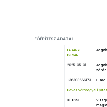
FŐÉPÍTÉSZ ADATAI
LADÁNYI
Jogvi
ISTVÁN
2025-05-01
Jogvi
zárón
+36308666173
E-mai
Heves Vármegyei Építé
10-0251
Vizsg
megsz