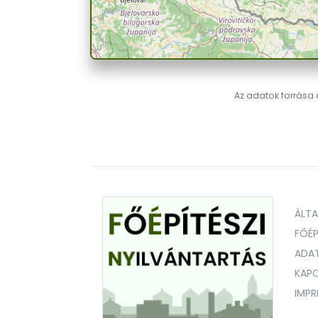
Az adatok forrása a
ÁLT
FŐÉP
ADA
KAPC
IMP