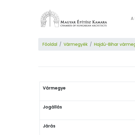
A 
Főoldal
Vármegyék
Hajdú-Bihar várme
Vármegye
Jogállás
Járás