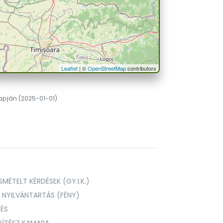
Leaflet
| ©
OpenStreetMap
contributors
lapján (2025-01-01).
MÉTELT KÉRDÉSEK (GY.I.K.)
I NYILVÁNTARTÁS (FÉNY)
TÉS
PÍTÉSZ KAMARA