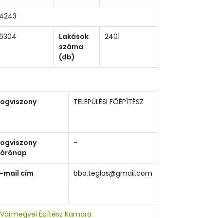
4243
6304
Lakások
2401
száma
(db)
Jogviszony
TELEPÜLÉSI FŐÉPÍTÉSZ
Jogviszony
-
zárónap
-mail cím
bba.teglas@gmail.com
 Vármegyei Építész Kamara