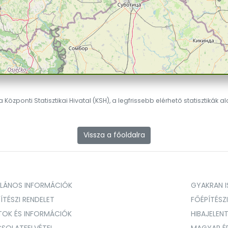
 Központi Statisztikai Hivatal (KSH), a legfrissebb elérhető statisztikák a
Vissza a főoldalra
ALÁNOS INFORMÁCIÓK
GYAKRAN IS
ÍTÉSZI RENDELET
FŐÉPÍTÉSZ
TOK ÉS INFORMÁCIÓK
HIBAJELEN
SOLATFELVÉTEL
MAGYAR É