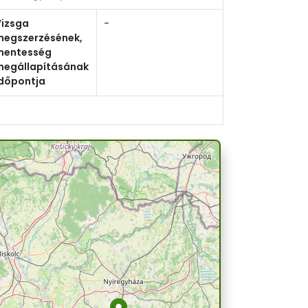
Vizsga
-
megszerzésének,
mentesség
megállapításának
időpontja