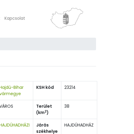
k
Kapcsolat
Hajdú-Bihar
KSH kód
23214
vármegye
VÁROS
Terület
38
2
(km
)
HAJDÚHADHÁZI
Járás
HAJDÚHADHÁZ
székhelye