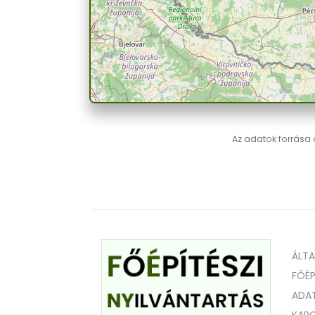
Az adatok forrása a
ÁLT
FŐÉP
ADA
KAPC