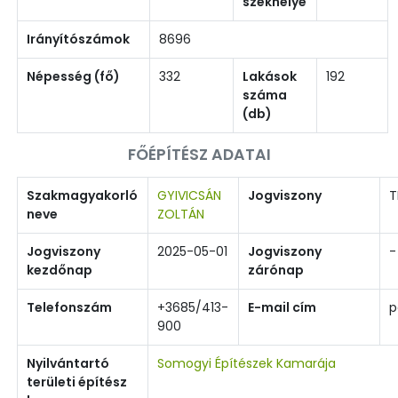
székhelye
Irányítószámok
8696
Népesség (fő)
332
Lakások
192
száma
(db)
FŐÉPÍTÉSZ ADATAI
Szakmagyakorló
GYIVICSÁN
Jogviszony
T
neve
ZOLTÁN
Jogviszony
2025-05-01
Jogviszony
-
kezdőnap
zárónap
Telefonszám
+3685/413-
E-mail cím
p
900
Nyilvántartó
Somogyi Építészek Kamarája
területi építész