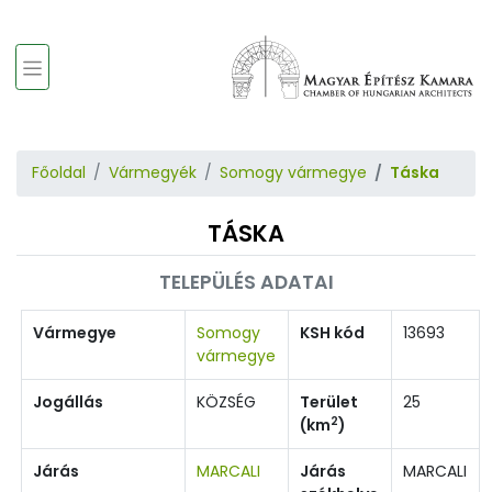
Főoldal
Vármegyék
Somogy vármegye
Táska
TÁSKA
TELEPÜLÉS ADATAI
Vármegye
Somogy
KSH kód
13693
vármegye
Jogállás
KÖZSÉG
Terület
25
2
(km
)
Járás
MARCALI
Járás
MARCALI