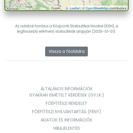
Leaflet
| ©
OpenStreetMap
contributors
Az adatok forrása a Központi Statisztikai Hivatal (KSH), a
legfrissebb elérhető statisztikák alapján (2025-01-01).
Vissza a főoldalra
ÁLTALÁNOS INFORMÁCIÓK
GYAKRAN ISMÉTELT KÉRDÉSEK (GY.I.K.)
FŐÉPÍTÉSZI RENDELET
FŐÉPÍTÉSZI NYILVÁNTARTÁS (FÉNY)
ADATOK ÉS INFORMÁCIÓK
HIBAJELENTÉS