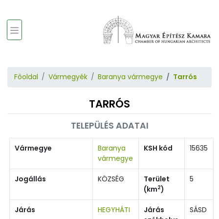
Főoldal
Vármegyék
Baranya vármegye
Tarrós
TARRÓS
TELEPÜLÉS ADATAI
Vármegye
Baranya
KSH kód
15635
vármegye
Jogállás
KÖZSÉG
Terület
5
2
(km
)
Járás
HEGYHÁTI
Járás
SÁSD