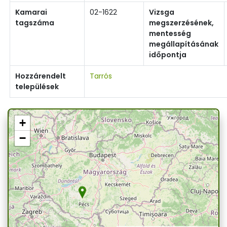
Kamarai
02-1622
Vizsga
tagszáma
megszerzésének,
mentesség
megállapításának
időpontja
Hozzárendelt
Tarrós
települések
+
−