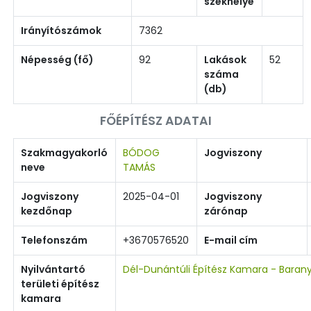
székhelye
Irányítószámok
7362
Népesség (fő)
92
Lakások
52
száma
(db)
FŐÉPÍTÉSZ ADATAI
Szakmagyakorló
BÓDOG
Jogviszony
neve
TAMÁS
Jogviszony
2025-04-01
Jogviszony
kezdőnap
zárónap
Telefonszám
+3670576520
E-mail cím
Nyilvántartó
Dél-Dunántúli Építész Kamara - Baran
területi építész
kamara