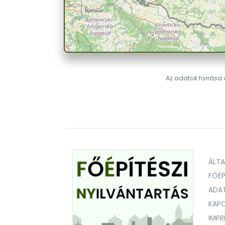
Az adatok forrása a
ÁLT
FŐÉP
ADA
KAPC
IMP