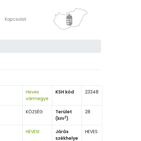
k
Kapcsolat
Heves
KSH kód
23348
vármegye
KÖZSÉG
Terület
28
2
(km
)
HEVESI
Járás
HEVES
székhelye