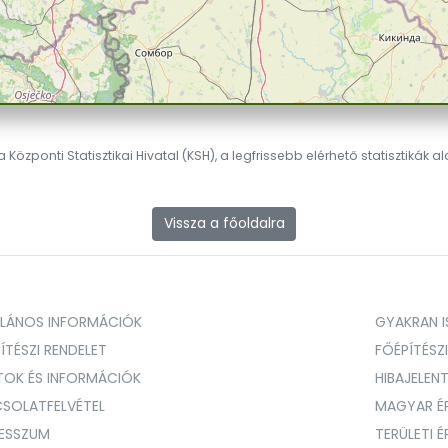
 Központi Statisztikai Hivatal (KSH), a legfrissebb elérhető statisztikák a
Vissza a főoldalra
ALÁNOS INFORMÁCIÓK
GYAKRAN IS
ÍTÉSZI RENDELET
FŐÉPÍTÉSZ
TOK ÉS INFORMÁCIÓK
HIBAJELEN
SOLATFELVÉTEL
MAGYAR É
RESSZUM
TERÜLETI 