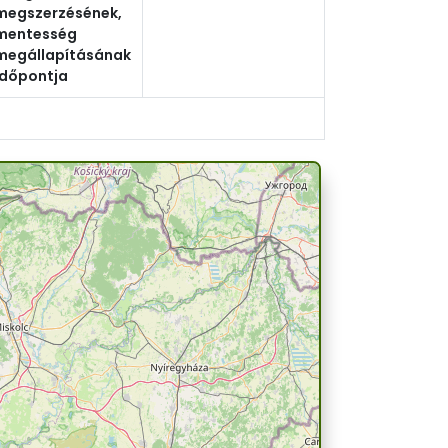
megszerzésének,
mentesség
megállapításának
időpontja