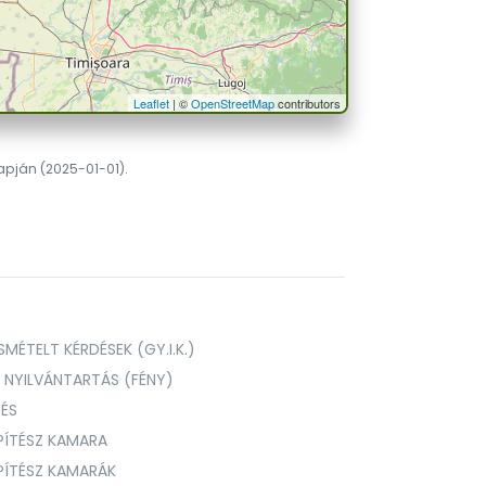
Leaflet
| ©
OpenStreetMap
contributors
lapján (2025-01-01).
MÉTELT KÉRDÉSEK (GY.I.K.)
I NYILVÁNTARTÁS (FÉNY)
TÉS
PÍTÉSZ KAMARA
ÉPÍTÉSZ KAMARÁK