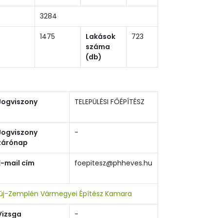
3284
1475
Lakások
723
száma
(db)
Jogviszony
TELEPÜLÉSI FŐÉPÍTÉSZ
Jogviszony
-
zárónap
E-mail cím
foepitesz@phheves.hu
új-Zemplén Vármegyei Építész Kamara
Vizsga
-