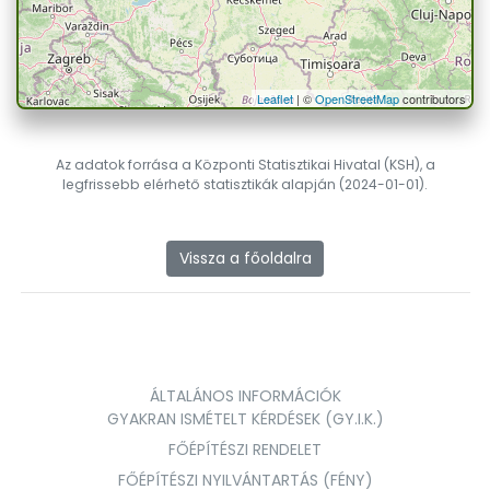
Leaflet
| ©
OpenStreetMap
contributors
Az adatok forrása a Központi Statisztikai Hivatal (KSH), a
legfrissebb elérhető statisztikák alapján (2024-01-01).
Vissza a főoldalra
ÁLTALÁNOS INFORMÁCIÓK
GYAKRAN ISMÉTELT KÉRDÉSEK (GY.I.K.)
FŐÉPÍTÉSZI RENDELET
FŐÉPÍTÉSZI NYILVÁNTARTÁS (FÉNY)