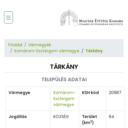
Főoldal
Vármegyék
Komárom-Esztergom vármegye
Tárkány
TÁRKÁNY
TELEPÜLÉS ADATAI
Vármegye
Komárom-
KSH kód
20987
Esztergom
vármegye
Jogállás
KÖZSÉG
Terület
64
2
(km
)