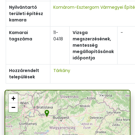
Nyilvántartó
Komárom-Esztergom Vármegyei Építé
területi építész
kamara
Kamarai
11-
Vizsga
-
tagszáma
0418
megszerzésének,
mentesség
megállapításának
időpontja
Hozzárendelt
Tárkány
települések
+
−