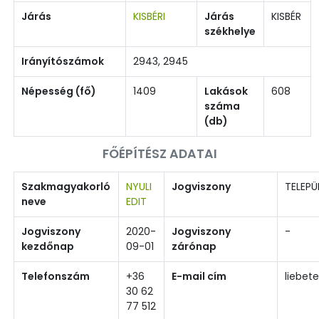
Járás
KISBÉRI
Járás
KISBÉR
székhelye
Irányítószámok
2943, 2945
Népesség (fő)
1409
Lakások
608
száma
(db)
FŐÉPÍTÉSZ ADATAI
Szakmagyakorló
NYULI
Jogviszony
TELEPÜ
neve
EDIT
Jogviszony
2020-
Jogviszony
-
kezdőnap
09-01
zárónap
Telefonszám
+36
E-mail cím
liebet
30 62
77 512