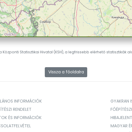
 Központi Statisztikai Hivatal (KSH), a legfrissebb elérhető statisztikák a
Vissza a főoldalra
ALÁNOS INFORMÁCIÓK
GYAKRAN IS
ÍTÉSZI RENDELET
FŐÉPÍTÉSZ
TOK ÉS INFORMÁCIÓK
HIBAJELEN
SOLATFELVÉTEL
MAGYAR É