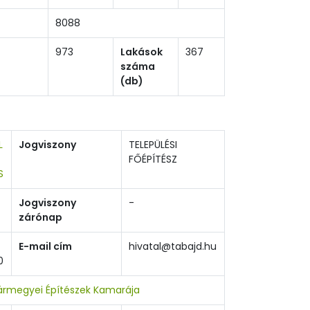
8088
973
Lakások
367
száma
(db)
L
Jogviszony
TELEPÜLÉSI
FŐÉPÍTÉSZ
S
Jogviszony
-
zárónap
E-mail cím
hivatal@tabajd.hu
0
Vármegyei Építészek Kamarája