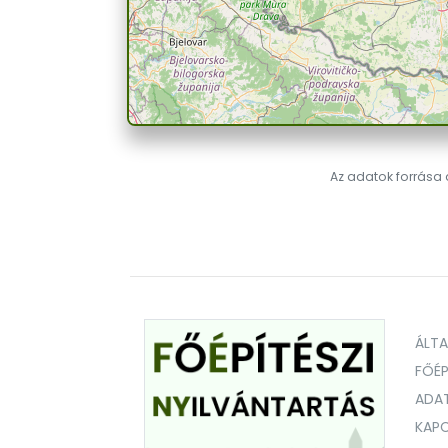
Az adatok forrása a
ÁLT
FŐÉP
ADA
KAPC