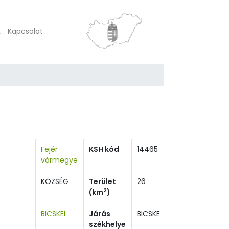
k
Kapcsolat
Fejér
KSH kód
14465
vármegye
KÖZSÉG
Terület
26
2
(km
)
BICSKEI
Járás
BICSKE
székhelye