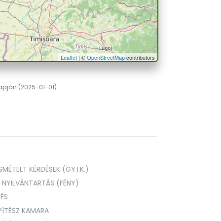
Leaflet
| ©
OpenStreetMap
contributors
lapján (2025-01-01).
MÉTELT KÉRDÉSEK (GY.I.K.)
I NYILVÁNTARTÁS (FÉNY)
TÉS
PÍTÉSZ KAMARA