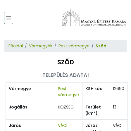
Főoldal
Vármegyék
Pest vármegye
Sződ
SZŐD
TELEPÜLÉS ADATAI
Vármegye
Pest
KSH kód
12690
vármegye
Jogállás
KÖZSÉG
Terület
13
2
(km
)
Járás
VÁCI
Járás
VÁC