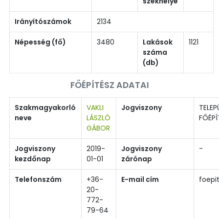
székhelye
Irányítószámok
2134
Népesség (fő)
3480
Lakások
1121
száma
(db)
FŐÉPÍTÉSZ ADATAI
Szakmagyakorló
VAKLI
Jogviszony
TELEP
neve
LÁSZLÓ
FŐÉPÍ
GÁBOR
Jogviszony
2019-
Jogviszony
-
kezdőnap
01-01
zárónap
Telefonszám
+36-
E-mail cím
foepi
20-
772-
79-64