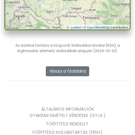
Leaflet
| ©
OpenStreetMap
contributors
Az adatok forrása a Központi Statisztikai Hivatal (KSH), a
legfrissebb elérhető statisztikák alapján (2024-01-01).
Vissza a főoldalra
ÁLTALÁNOS INFORMÁCIÓK
GYAKRAN ISMÉTELT KÉRDÉSEK (GY.I.K.)
FŐÉPÍTÉSZI RENDELET
FŐÉPÍTÉSZI NYILVÁNTARTÁS (FÉNY)