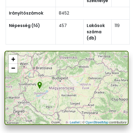
székhelye
Irányítószámok
8452
Népesség (fő)
457
Lakások
119
száma
(db)
+
−
Leaflet
| ©
OpenStreetMap
contributors