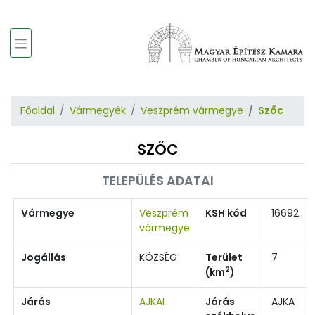
Főoldal
Vármegyék
Veszprém vármegye
Szőc
SZŐC
TELEPÜLÉS ADATAI
Vármegye
Veszprém
KSH kód
16692
vármegye
Jogállás
KÖZSÉG
Terület
7
2
(km
)
Járás
AJKAI
Járás
AJKA