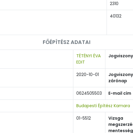
2310
40132
FŐÉPÍTÉSZ ADATAI
TÉTÉNYI ÉVA
Jogviszony
EDIT
2020-10-01
Jogviszony
zárónap
0624505503
E-mail cím
Budapesti Építész Kamara
01-5512
Vizsga
megszerzé
mentesség