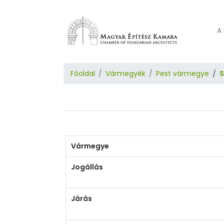
A 
Főoldal
Vármegyék
Pest vármegye
S
Vármegye
Jogállás
Járás