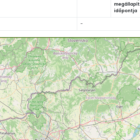
megállapí
időpontja
-