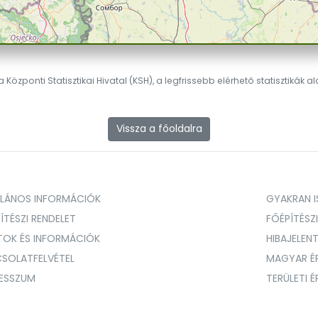
 Központi Statisztikai Hivatal (KSH), a legfrissebb elérhető statisztikák a
Vissza a főoldalra
ALÁNOS INFORMÁCIÓK
GYAKRAN IS
ÍTÉSZI RENDELET
FŐÉPÍTÉSZ
TOK ÉS INFORMÁCIÓK
HIBAJELEN
SOLATFELVÉTEL
MAGYAR É
RESSZUM
TERÜLETI 