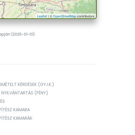
Leaflet
| ©
OpenStreetMap
contributors
lapján (2025-01-01).
MÉTELT KÉRDÉSEK (GY.I.K.)
I NYILVÁNTARTÁS (FÉNY)
TÉS
PÍTÉSZ KAMARA
ÉPÍTÉSZ KAMARÁK