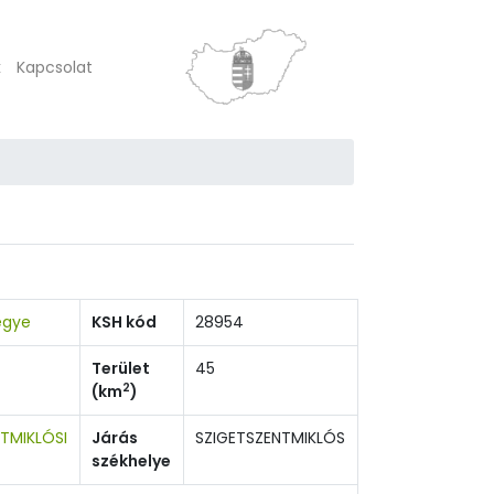
k
Kapcsolat
egye
KSH kód
28954
Terület
45
2
(km
)
TMIKLÓSI
Járás
SZIGETSZENTMIKLÓS
székhelye