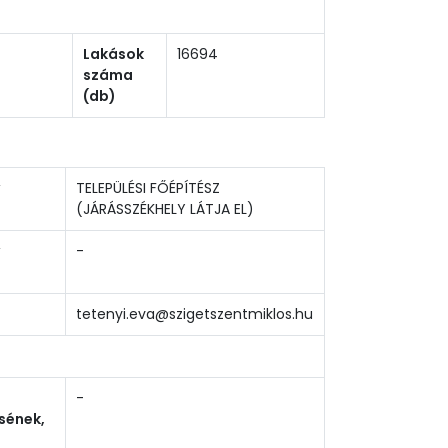
Lakások
16694
száma
(db)
TELEPÜLÉSI FŐÉPÍTÉSZ
(JÁRÁSSZÉKHELY LÁTJA EL)
-
tetenyi.eva@szigetszentmiklos.hu
-
sének,