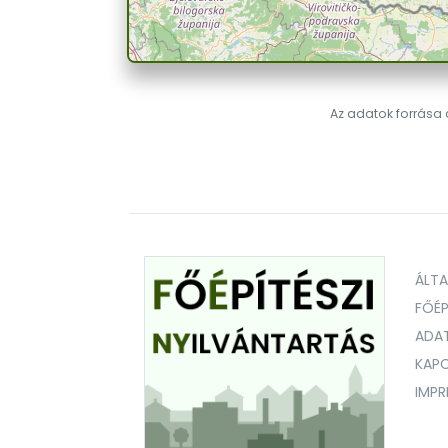
Az adatok forrása a
ÁLT
FŐÉP
ADA
KAPC
IMP