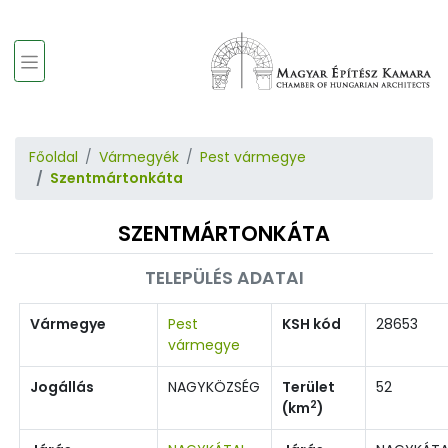
Főoldal
Vármegyék
Pest vármegye
Szentmártonkáta
SZENTMÁRTONKÁTA
TELEPÜLÉS ADATAI
Vármegye
Pest
KSH kód
28653
vármegye
Jogállás
NAGYKÖZSÉG
Terület
52
2
(km
)