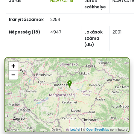
Járás
NAGYKÁTAI
Járás
NAGYKÁT
székhelye
Irányítószámok
2254
Népesség (fő)
4947
Lakások
2001
száma
(db)
+
−
Leaflet
| ©
OpenStreetMap
contributors