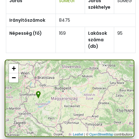
Járás
SÜMEGI
Járás
SÜMEG
székhelye
Irányítószámok
8475
Népesség (fő)
169
Lakások
95
száma
(db)
+
−
Leaflet
| ©
OpenStreetMap
contributors