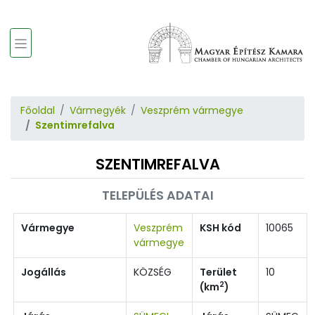
Főoldal
Vármegyék
Veszprém vármegye
Szentimrefalva
SZENTIMREFALVA
TELEPÜLÉS ADATAI
Vármegye
Veszprém
KSH kód
10065
vármegye
Jogállás
KÖZSÉG
Terület
10
2
(km
)