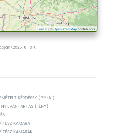
Leaflet
| ©
OpenStreetMap
contributors
lapján (2025-01-01).
MÉTELT KÉRDÉSEK (GY.I.K.)
I NYILVÁNTARTÁS (FÉNY)
TÉS
PÍTÉSZ KAMARA
ÉPÍTÉSZ KAMARÁK