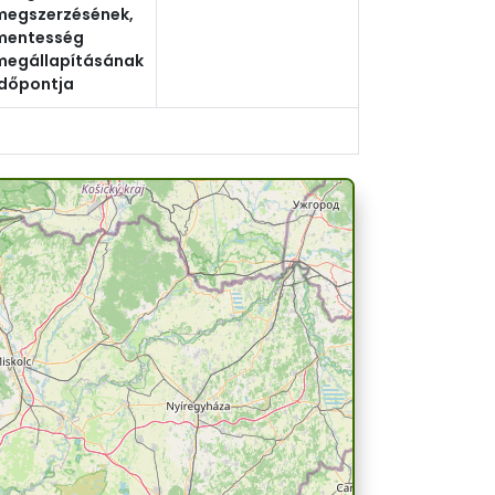
megszerzésének,
mentesség
megállapításának
időpontja