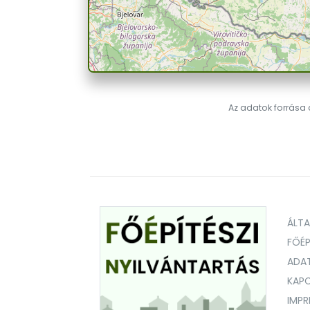
Az adatok forrása a
ÁLT
FŐÉP
ADA
KAPC
IMP