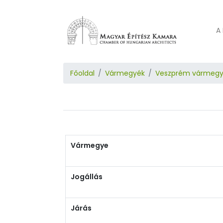
A 
Főoldal
Vármegyék
Veszprém vármeg
Vármegye
Jogállás
Járás