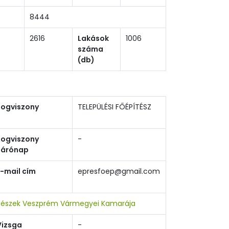
8444
2616
Lakások
1006
száma
(db)
Jogviszony
TELEPÜLÉSI FŐÉPÍTÉSZ
Jogviszony
-
zárónap
E-mail cím
epresfoep@gmail.com
tészek Veszprém Vármegyei Kamarája
Vizsga
-