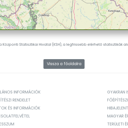
 Központi Statisztikai Hivatal (KSH), a legfrissebb elérhető statisztikák a
Vissza a főoldalra
ALÁNOS INFORMÁCIÓK
GYAKRAN IS
ÍTÉSZI RENDELET
FŐÉPÍTÉSZ
TOK ÉS INFORMÁCIÓK
HIBAJELEN
SOLATFELVÉTEL
MAGYAR É
RESSZUM
TERÜLETI 