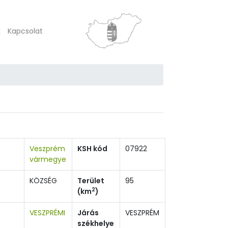
k
Kapcsolat
Veszprém
KSH kód
07922
vármegye
KÖZSÉG
Terület
95
2
(km
)
VESZPRÉMI
Járás
VESZPRÉM
székhelye